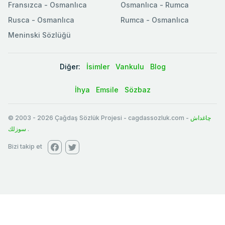
Fransızca - Osmanlıca
Osmanlıca - Rumca
Rusca - Osmanlıca
Rumca - Osmanlıca
Meninski Sözlüğü
Diğer:
İsimler
Vankulu
Blog
İhya
Emsile
Sözbaz
© 2003
-
2026
Çağdaş Sözlük Projesi - cagdassozluk.com -
چاغداش
سوزلك
.
Bizi takip et