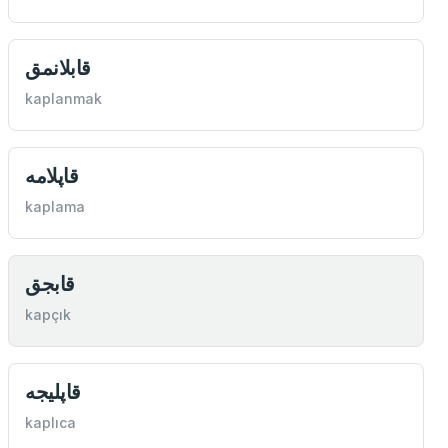
قابلانمق
kaplanmak
قاپلامه
kaplama
قابجق
kapçık
قاپليجه
kaplıca