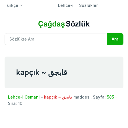
Türkçe
Lehce-i
Sözlükler
kapçık ~ قابجق
Lehce-i Osmani
-
kapçık ~ قابجق
maddesi. Sayfa:
585
-
Sira:
10