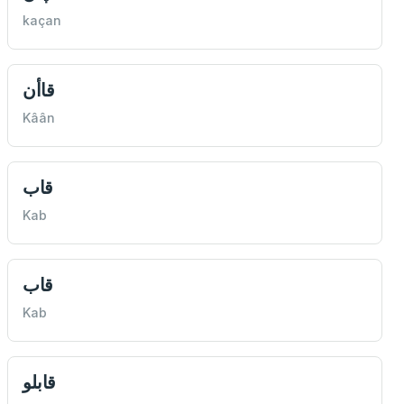
kaçan
‌قاأن
Kâân
قاب
Kab
قاب
Kab
قابلو