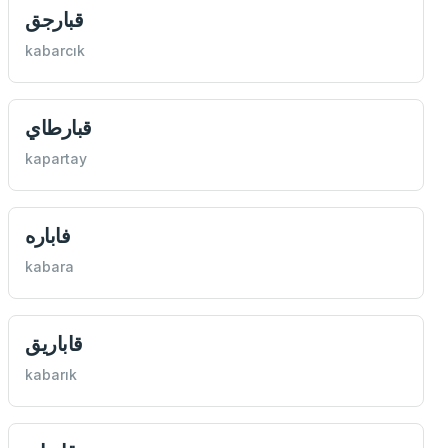
قبارجق
kabarcık
قبارطاي
kapartay
فاباره
kabara
قاباريق
kabarık