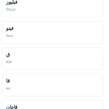
فيليوز
filyoz
فينو
finu
ق
Kâf
قا
ka
قاچان