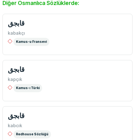
Diğer Osmanlıca Sözlüklerde:
قابجق
kabakçı
Kamus-u Fransevi
قابجق
kapçık
Kamus-ı Türki
قابجق
kabcık
Redhouse Sözlüğü