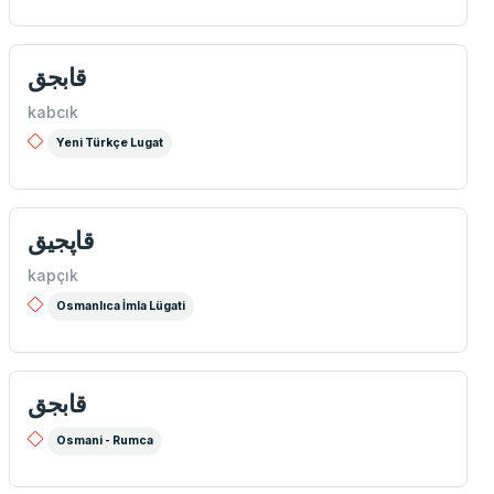
قابجق
kabcık
Yeni Türkçe Lugat
قاپجیق
kapçık
Osmanlıca İmla Lügati
قابجق
Osmani - Rumca