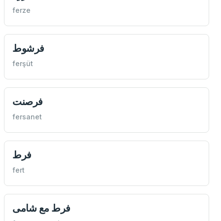
ferze
فرشوط
ferşüt
فرصنت
fersanet
فرط
fert
فرط مع شامی