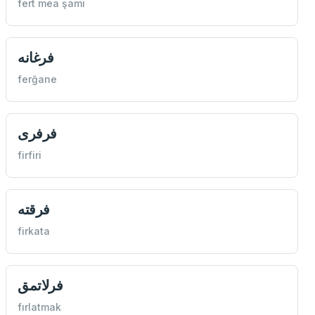
fert mea şami
فرغانه
ferğane
فرفری
firfiri
فرقته
firkata
فرلاتمق
fırlatmak