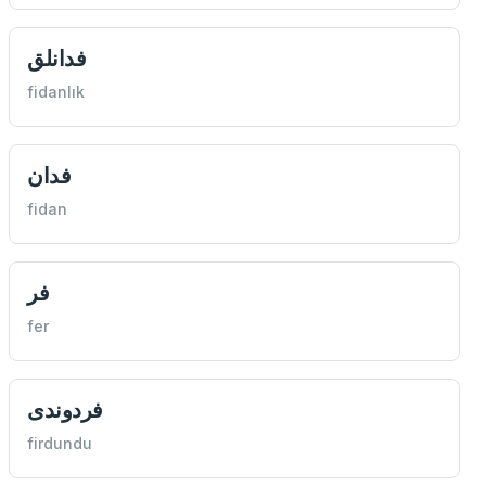
فدانلق
fidanlık
فدان
fidan
فر
fer
فردوندی
firdundu