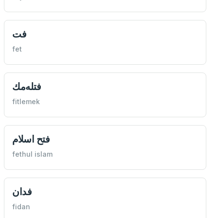
فت
fet
فتله‌مك
fitlemek
فتح اسلام
fethul islam
فدان
fidan