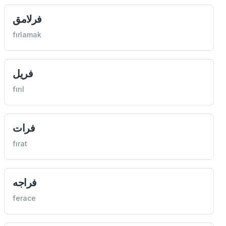
فرلامق
fırlamak
فريل
fırıl
فرات
fırat
فراجه
ferace