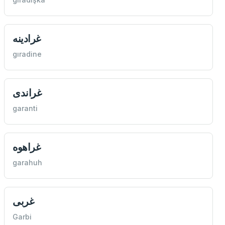
غرادينه
gıradine
غراندی
garanti
غراهوه
garahuh
غربی
Garbi