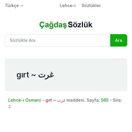
Türkçe
Lehce-i
Sözlükler
gırt ~ غرت
Lehce-i Osmani
-
gırt ~ غرت
maddesi. Sayfa:
565
- Sira:
2