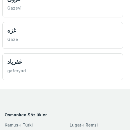
Gazevî
غزه
Gaze
غفرياد
gaferyad
Osmanlıca Sözlükler
Kamus-ı Türki
Lugat-ı Remzi