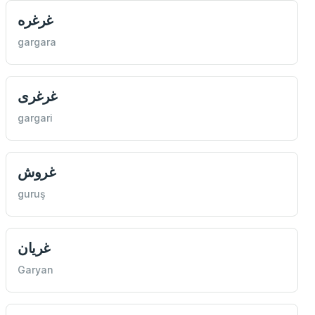
غرغره
gargara
غرغری
gargari
غروش
guruş
غريان
Garyan