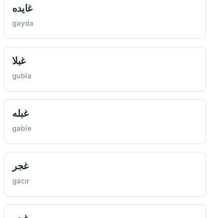
غايده
gayda
غبلا
gubla
غبله
gable
غجر
gacır