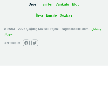
Diğer:
İsimler
Vankulu
Blog
İhya
Emsile
Sözbaz
© 2003
-
2026
Çağdaş Sözlük Projesi - cagdassozluk.com -
چاغداش
سوزلك
.
Bizi takip et