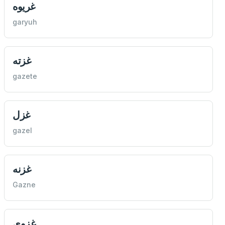
غريوه
garyuh
غزته
gazete
غزل
gazel
غزنه
Gazne
غزوی