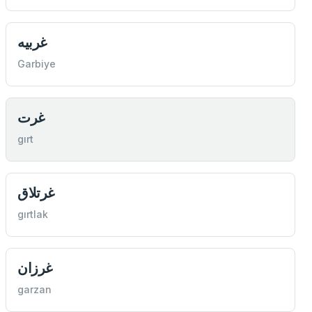
غربيه
Garbiye
غرت
gırt
غرتلاق
gırtlak
غرزان
garzan