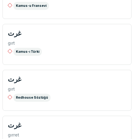
Kamus-u Fransevi
غرت
gırt
Kamus-ı Türki
غرت
gırt
Redhouse Sözlüğü
غرت
gırret