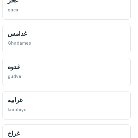
غجر
gacır
غدامس
Ghadames
غدوه
gudve
غرابيه
kurabiye
غراخ