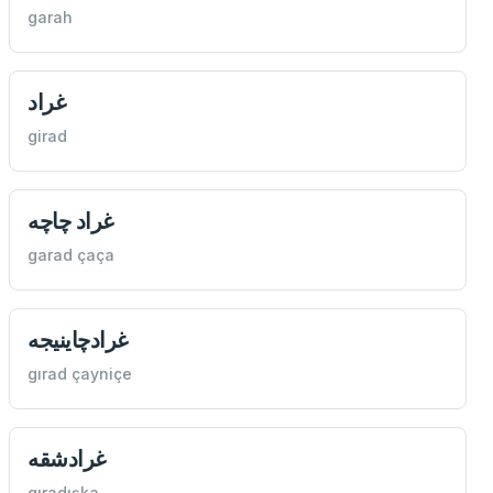
garah
غراد
girad
غراد چاچه
garad çaça
غرادچاینيجه
gırad çayniçe
غرادشقه
gıradışka