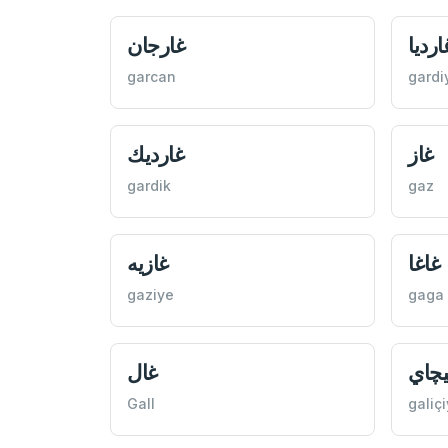
ارديا
غارجان
garcan
gardi
غاز
غارديك
gardik
gaz
غاغا
غازيه
gaziye
gaga
يچاي
غال
Gall
galiç