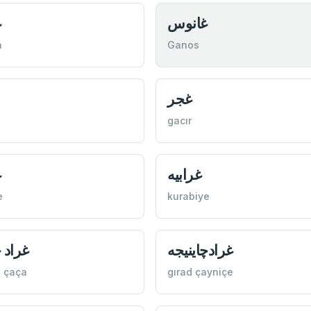
غانوس
غ
a
Ganos
غجر
gacır
غرابيه
غ
e
kurabiye
غرادچاینيجه
غراد 
 çaça
gırad çayniçe