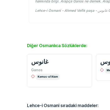
hakkında bilgi. Arapça Ganos ne demek. Ara
Le
Diğer Osmanlıca Sözlüklerde:
وس
غانوس
Ganos
Me
Kamus-ul'Alam
Lehce-i Osmani sıradaki maddeler: