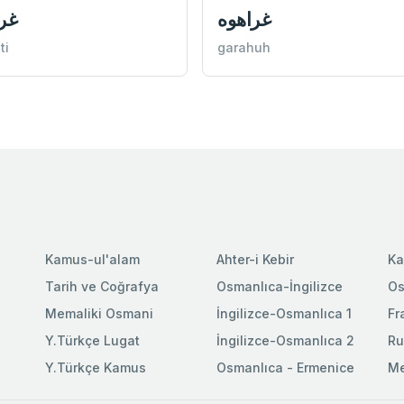
غراهوه
غر
ti
garahuh
Kamus-ul'alam
Ahter-i Kebir
Ka
Tarih ve Coğrafya
Osmanlıca-İngilizce
Os
Memaliki Osmani
İngilizce-Osmanlıca 1
Fr
Y.Türkçe Lugat
İngilizce-Osmanlıca 2
Ru
Y.Türkçe Kamus
Osmanlıca - Ermenice
Me