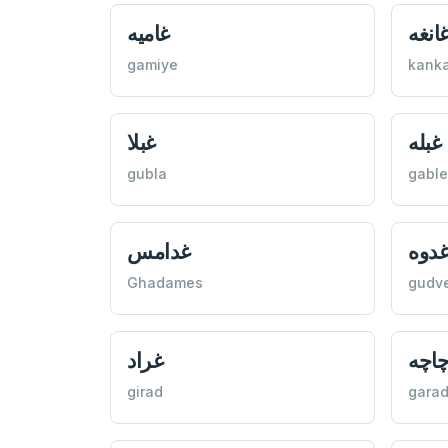
انغه
غاميه
gamiye
kank
غبله
غبلا
gubla
gable
دوه
غدامس
Ghadames
gudv
چاچه
غراد
girad
garad