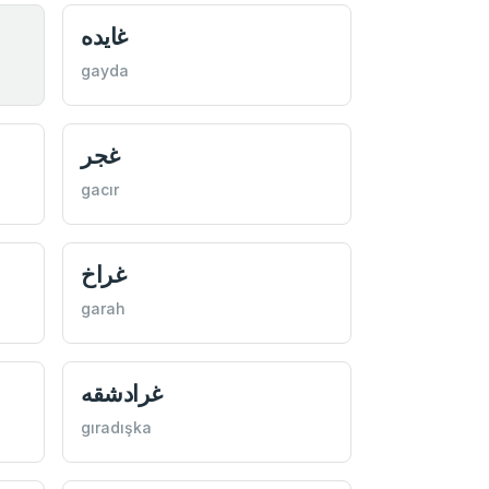
غايده
gayda
غجر
gacır
غراخ
garah
غرادشقه
gıradışka