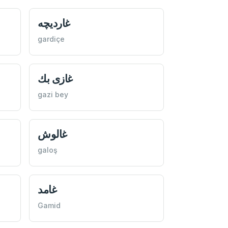
غارديچه
gardiçe
غازی بك
gazi bey
غالوش
galoş
غامد
Gamid