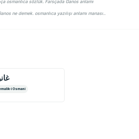
pça osmanlıca sözlük. Farsçada Ganos anlamı
hce-i Osmani - Ahmed Vefik paşa - غانوس Ganos ne demek. osmanlıca yazılışı anlamı manası..
غان
malik-i Osmani