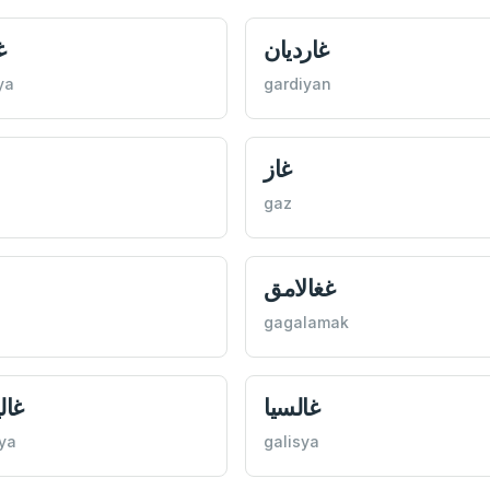
غارديان
غ
ya
gardiyan
غاز
gaz
غغالامق
gagalamak
غالسيا
غال
iya
galisya