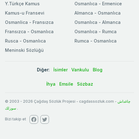
Y.Türkçe Kamus
Osmanlıca - Ermenice
Kamus-u Fransevi
Almanca - Osmanlıca
Osmanlica - Fransızca
Osmanlıca - Almanca
Fransızca - Osmanlıca
Osmanlıca - Rumca
Rusca - Osmanlıca
Rumca - Osmanlıca
Meninski Sözlüğü
Diğer:
İsimler
Vankulu
Blog
İhya
Emsile
Sözbaz
© 2003
-
2026
Çağdaş Sözlük Projesi - cagdassozluk.com -
چاغداش
سوزلك
.
Bizi takip et