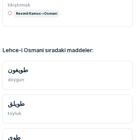
tıkıştırmak
Resimli Kamus-ı Osmani
Lehce-i Osmani sıradaki maddeler:
طويغون
doygun
طويلق
toyluk
طوی