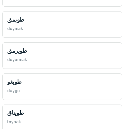
طويمق
doymak
طويرمق
doyurmak
طويغو
duygu
طويناق
toynak