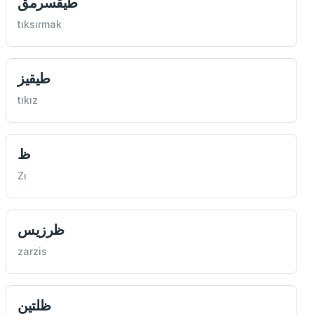
طيقسرمق
tıksırmak
طيقيز
tıkız
ظ
Zı
ظرزيس
zarzis
ظلتين