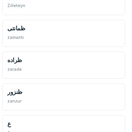
Zılleteyn
ظمانتی
zamantı
ظراده
zarade
ظنزور
zanzur
ع