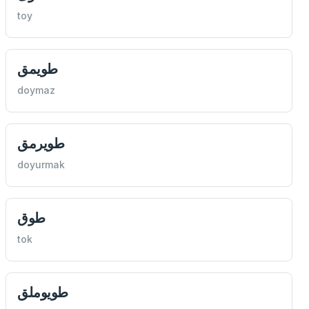
toy
طويمق
doymaz
طويرمق
doyurmak
طوق
tok
طويوملق