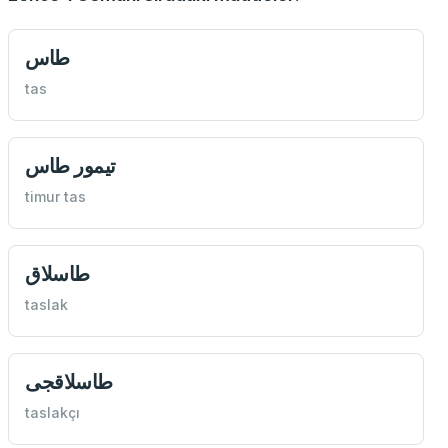
طاس
tas
تيمور طاس
timur tas
‌طاسلاق
taslak
طاسلاقجی
taslakçı