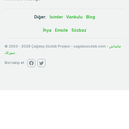
Diğer:
İsimler
Vankulu
Blog
İhya
Emsile
Sözbaz
© 2003
-
2026
Çağdaş Sözlük Projesi - cagdassozluk.com -
چاغداش
سوزلك
.
Bizi takip et