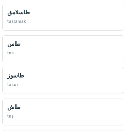
طاسلامق
taslamak
طاس
tas
طاسوز
tasoz
طاش
taş