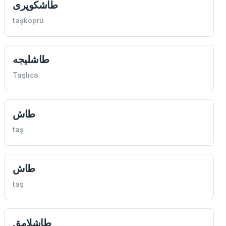
طاشكوپری
taşköprü
طاشليجه
Taşlıca
طاش
taş
طاش
taş
طاشلامق