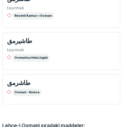
taşırmak
Resimli Kamus-ı Osmani
طاشیرمق
taşırmak
Osmanlıca İmla Lügati
طاشرمق
Osmani - Rumca
Lehce-i Osmani sıradaki maddeler: