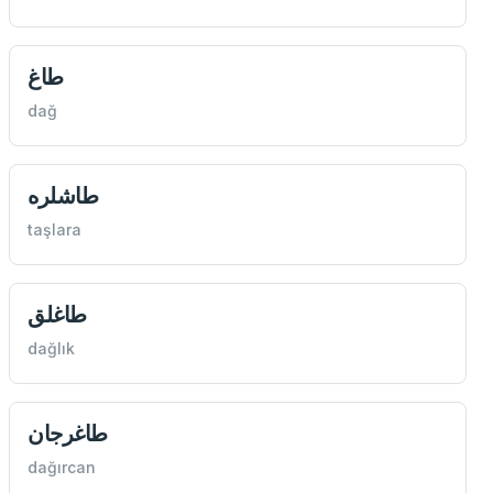
طاغ
dağ
طاشلره
taşlara
طاغلق
dağlık
طاغرجان
dağırcan