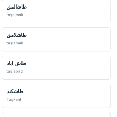
طاشالمق
taşalmak
طاشلامق
taşlamak
طاش اباد
taş abad
طاشكند
Taşkent