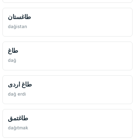
طاغستان
dağistan
طاغ
dağ
طاغ اردی
dağ erdi
طاغتمق
dağıtmak