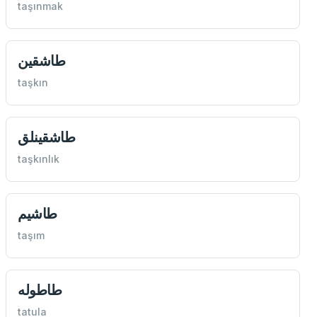
taşınmak
طاشقين
taşkın
طاشقينلق
taşkınlık
طاشيم
taşım
طاطوله
tatula