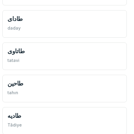
طادای
daday
طاتاوی
tatavi
طاحین
tahın
طاديه
Tâdiye