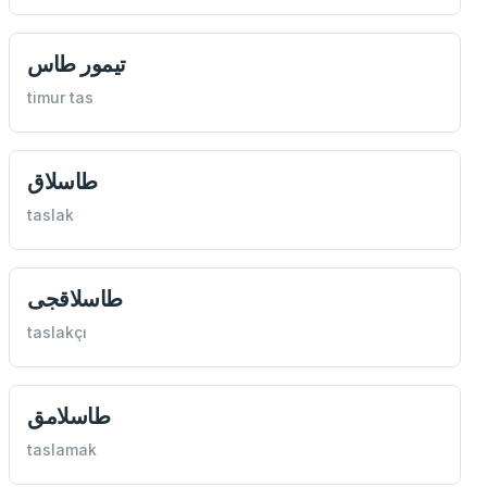
تيمور طاس
timur tas
‌طاسلاق
taslak
طاسلاقجی
taslakçı
طاسلامق
taslamak