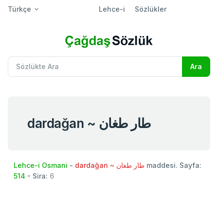
Türkçe
Lehce-i
Sözlükler
dardağan ~ طار طغان
Lehce-i Osmani
-
dardağan ~ طار طغان
maddesi. Sayfa:
514
- Sira:
6