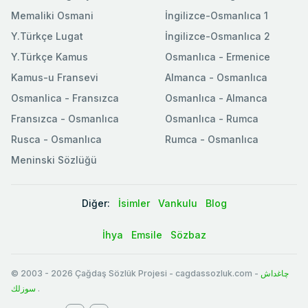
Memaliki Osmani
İngilizce-Osmanlıca 1
Y.Türkçe Lugat
İngilizce-Osmanlıca 2
Y.Türkçe Kamus
Osmanlıca - Ermenice
Kamus-u Fransevi
Almanca - Osmanlıca
Osmanlica - Fransızca
Osmanlıca - Almanca
Fransızca - Osmanlıca
Osmanlıca - Rumca
Rusca - Osmanlıca
Rumca - Osmanlıca
Meninski Sözlüğü
Diğer:
İsimler
Vankulu
Blog
İhya
Emsile
Sözbaz
© 2003
-
2026
Çağdaş Sözlük Projesi - cagdassozluk.com -
چاغداش
سوزلك
.