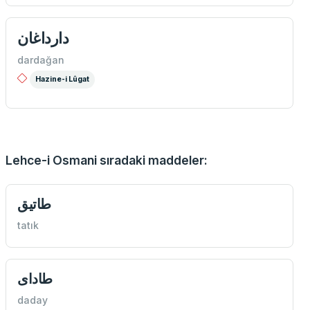
دارداغان
dardağan
Hazine-i Lûgat
Lehce-i Osmani sıradaki maddeler:
طاتيق
tatık
طادای
daday