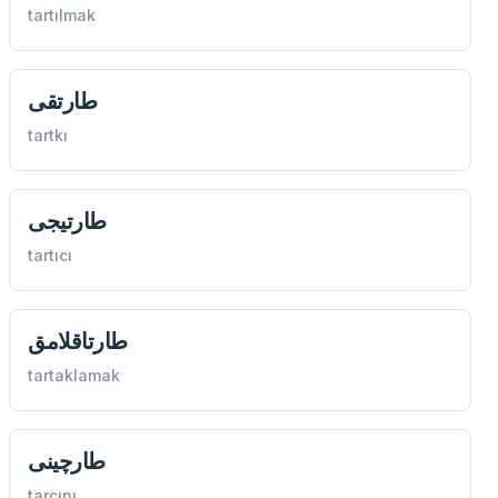
tartılmak
طارتقی
tartkı
طارتيجی
tartıcı
طارتاقلامق
tartaklamak
طارچينی
tarçını