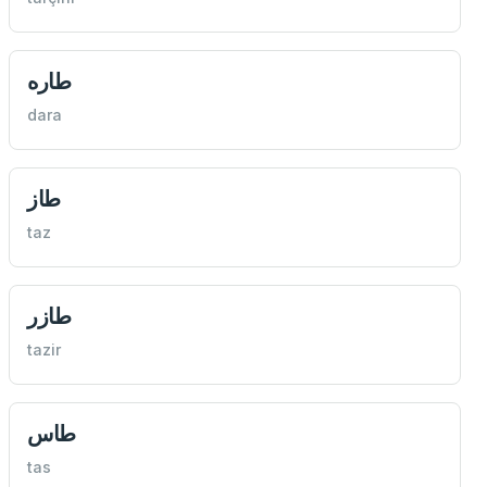
طاره
dara
طاز
taz
طازر
tazir
طاس
tas