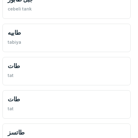
cebeli tarık
طابيه
tabiya
طات
tat
طات
tat
طاتسز