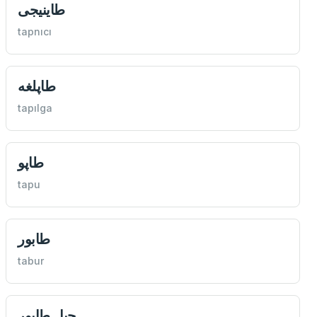
طاينيجی
tapnıcı
طاپلغه
tapılga
طاپو
tapu
طابور
tabur
جبل طابور