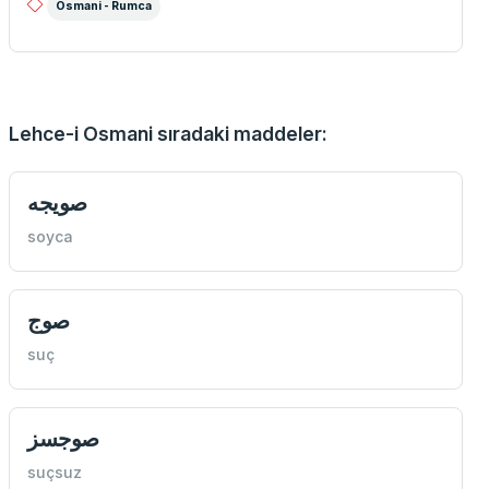
Osmani - Rumca
Lehce-i Osmani sıradaki maddeler:
صويجه
soyca
صوج
suç
صوجسز
suçsuz