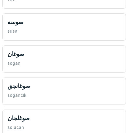
صوسه
susa
صوغان
soğan
صوغانجق
soğancık
صوغلجان
solucan