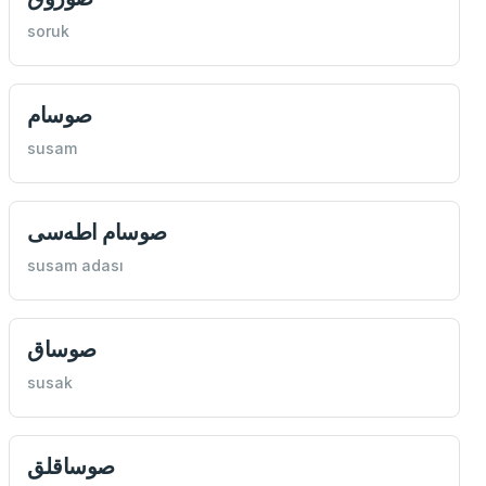
soruk
صوسام
susam
صوسام اطه‌سی
susam adası
صوساق
susak
صوساقلق