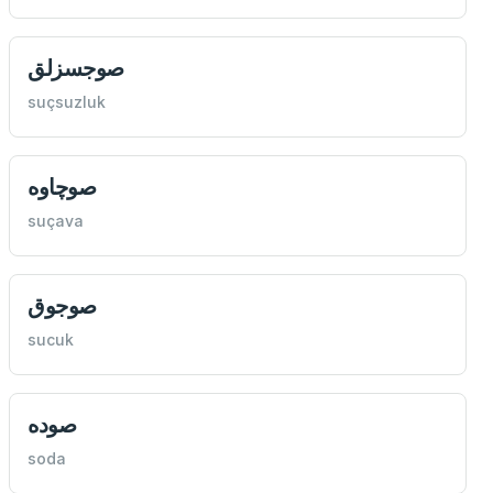
صوجسزلق
suçsuzluk
صوچاوه
suçava
صوجوق
sucuk
صوده
soda