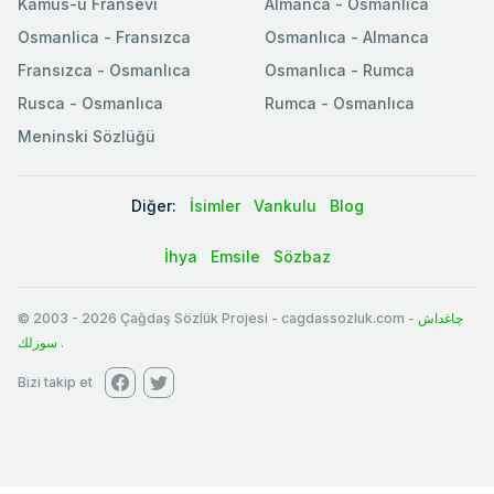
Kamus-u Fransevi
Almanca - Osmanlıca
Osmanlica - Fransızca
Osmanlıca - Almanca
Fransızca - Osmanlıca
Osmanlıca - Rumca
Rusca - Osmanlıca
Rumca - Osmanlıca
Meninski Sözlüğü
Diğer:
İsimler
Vankulu
Blog
İhya
Emsile
Sözbaz
© 2003
-
2026
Çağdaş Sözlük Projesi - cagdassozluk.com -
چاغداش
سوزلك
.
Bizi takip et