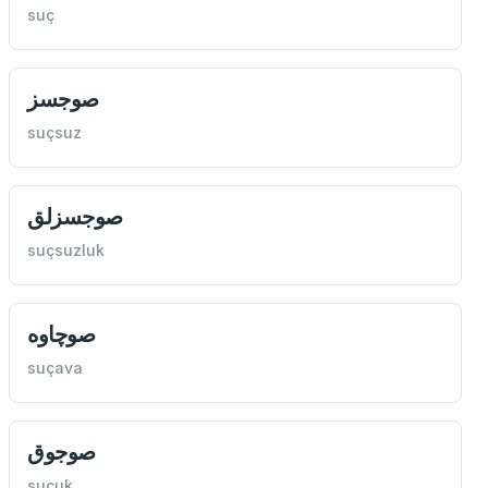
suç
صوجسز
suçsuz
صوجسزلق
suçsuzluk
صوچاوه
suçava
صوجوق
sucuk