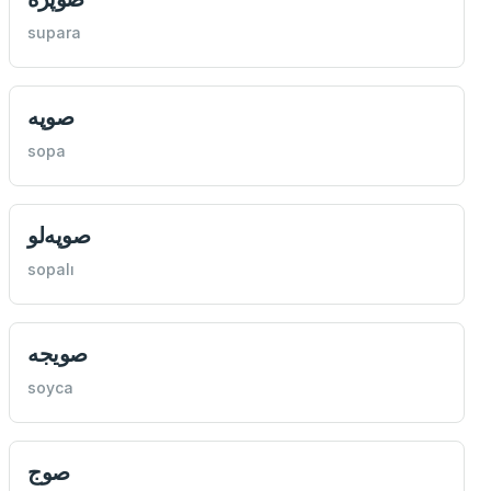
supara
صوپه
sopa
صوپه‌لو
sopalı
صويجه
soyca
صوج