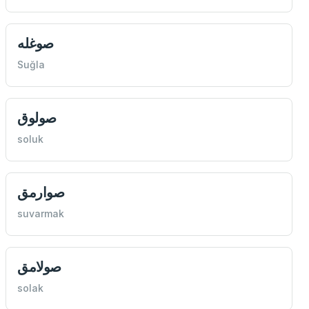
صوغله
Suğla
صولوق
soluk
صوارمق
suvarmak
صولامق
solak