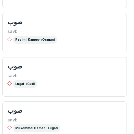
صوب
savb
Resimli Kamus-ı Osmani
صوب
savb
Lugat-ı Cudi
صوب
savb
Mükemmel Osmanlı Lugatı