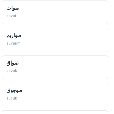
صوات
savat
صواريم
suvarim
صواق
savak
صوجوق
sucuk