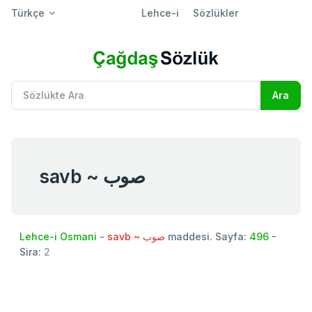
Türkçe
Lehce-i
Sözlükler
savb ~ صوب
Lehce-i Osmani
-
savb ~ صوب
maddesi. Sayfa:
496
-
Sira:
2