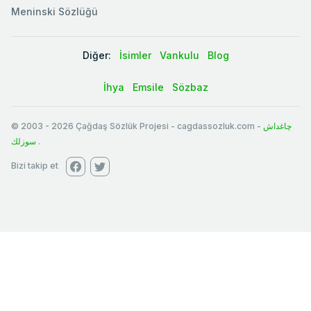
Meninski Sözlüğü
Diğer:
İsimler
Vankulu
Blog
İhya
Emsile
Sözbaz
© 2003
-
2026
Çağdaş Sözlük Projesi - cagdassozluk.com -
چاغداش
سوزلك
.
Bizi takip et