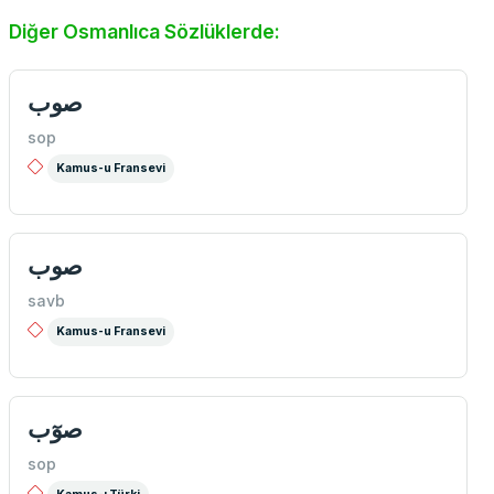
Diğer Osmanlıca Sözlüklerde:
صوب
sop
Kamus-u Fransevi
صوب
savb
Kamus-u Fransevi
صوٓب
sop