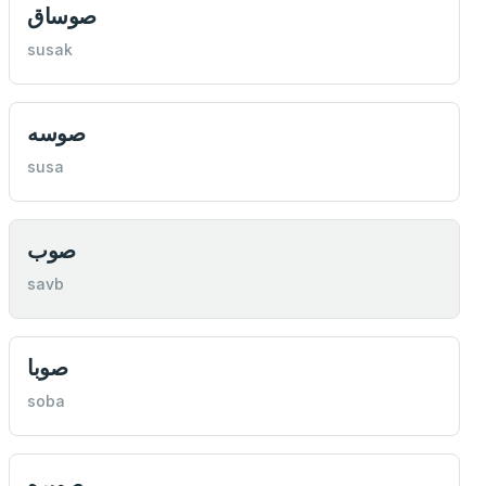
صوساق
susak
صوسه
susa
صوب
savb
صوبا
soba
صوپره