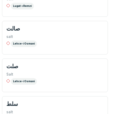
Lugat-ı Remzi
صالت
salt
Lehce-i Osmani
صلت
Salt
Lehce-i Osmani
سلط
salt