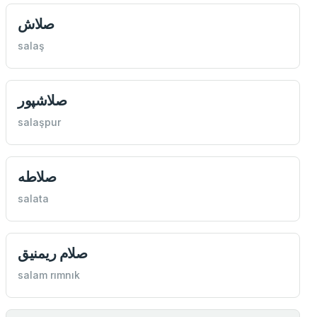
صلاش
salaş
صلاشپور
salaşpur
صلاطه
salata
صلام ريمنيق
salam rımnık