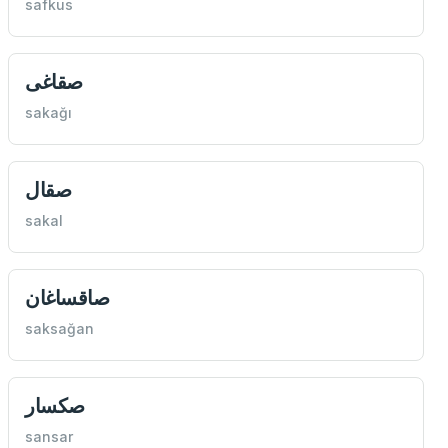
safkus
صقاغی
sakağı
صقال
sakal
صاقساغان
saksağan
صكسار
sansar