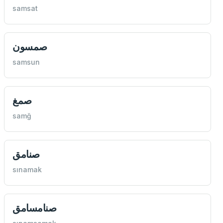
samsat
صمسون
samsun
صمغ
samğ
صنامق
sınamak
صنامسامق