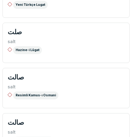
Yeni Türkçe Lugat
صلت
salt
Hazine-i Lûgat
صالت
salt
Resimli Kamus-ı Osmani
صالت
salt