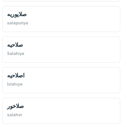
صلاپوريه
salapuriya
صلاحيه
Salahiye
اصلاحيه
İslahıye
صلاخور
salahor