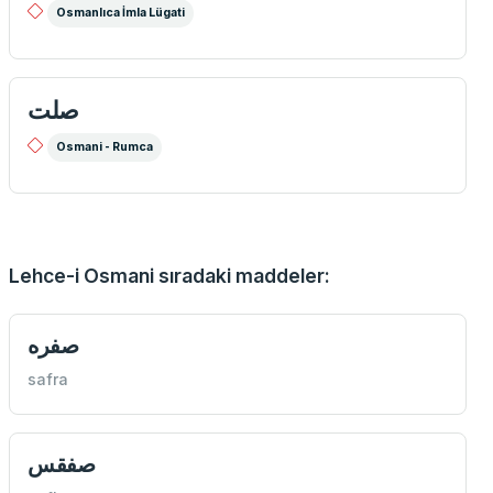
Osmanlıca İmla Lügati
صلت
Osmani - Rumca
Lehce-i Osmani sıradaki maddeler:
صفره
safra
صفقس