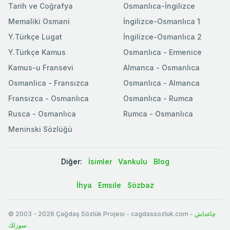
Tarih ve Coğrafya
Osmanlıca-İngilizce
Memaliki Osmani
İngilizce-Osmanlıca 1
Y.Türkçe Lugat
İngilizce-Osmanlıca 2
Y.Türkçe Kamus
Osmanlıca - Ermenice
Kamus-u Fransevi
Almanca - Osmanlıca
Osmanlica - Fransızca
Osmanlıca - Almanca
Fransızca - Osmanlıca
Osmanlıca - Rumca
Rusca - Osmanlıca
Rumca - Osmanlıca
Meninski Sözlüğü
Diğer:
İsimler
Vankulu
Blog
İhya
Emsile
Sözbaz
© 2003
-
2026
Çağdaş Sözlük Projesi - cagdassozluk.com -
چاغداش
سوزلك
.