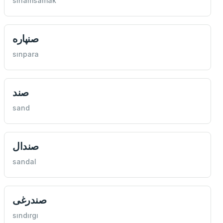
sınamsamak
صنپاره
sınpara
صند
sand
صندال
sandal
صندرغی
sındırgı