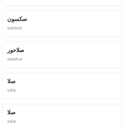
صكسون
sansün
صلاحور
salahur
صلا
sala
صلا
sala