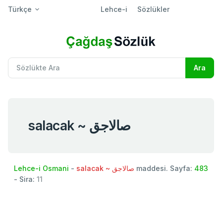
Türkçe
Lehce-i
Sözlükler
salacak ~ صالاجق
Lehce-i Osmani
-
salacak ~ صالاجق
maddesi. Sayfa:
483
- Sira:
11