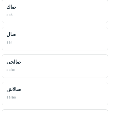
صاك
sak
صال
sal
صالجی
salcı
صالاش
salaş