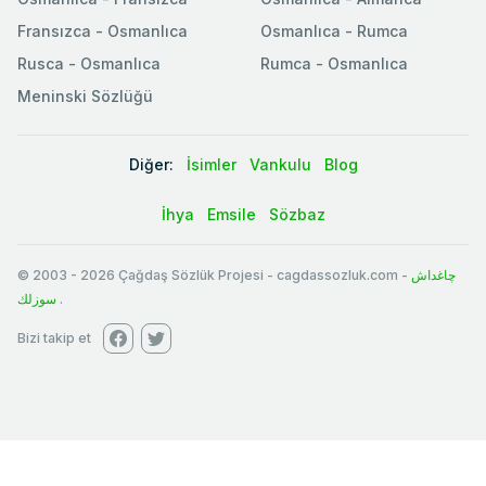
Fransızca - Osmanlıca
Osmanlıca - Rumca
Rusca - Osmanlıca
Rumca - Osmanlıca
Meninski Sözlüğü
Diğer:
İsimler
Vankulu
Blog
İhya
Emsile
Sözbaz
© 2003
-
2026
Çağdaş Sözlük Projesi - cagdassozluk.com -
چاغداش
سوزلك
.
Bizi takip et