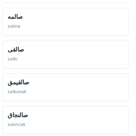
‌صالمه
salma
صالقی
salkı
صالقيمق
salkımak
صالنجاق
salıncak