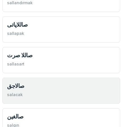
sallandırmak
صاللاپاتی
sallapak
صاللا صرت
sallasart
صالاجق
salacak
صالغين
salgın