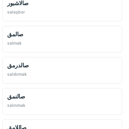
صالاشبور
salaşbor
صالمق
salmak
صالدرمق
saldırmak
صالنمق
salınmak
صاللامق