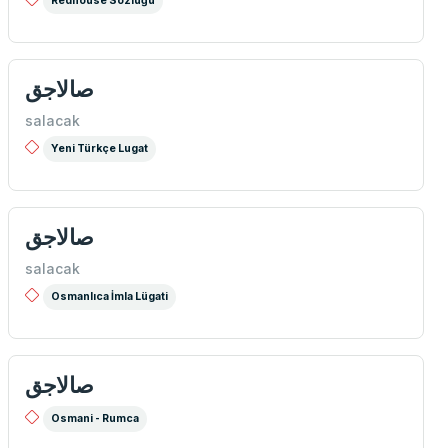
Redhouse Sözlüğü
صالاجق
salacak
Yeni Türkçe Lugat
صالاجق
salacak
Osmanlıca İmla Lügati
صالاجق
Osmani - Rumca