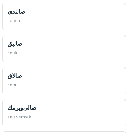
صالندی
salıntı
صاليق
salık
صالاق
salak
صالی‌ويرمك
salı vermek