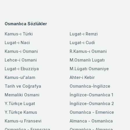
Osmanlıca Sözlükler
Kamus-ı Türki
Lugat-ı Remzi
Lugat-ı Naci
Lugat-ı Cudi
Kamus-ı Osmani
R.Kamus-ı Osmani
Lehce-i Osmani
M.Osmanlı Lugatı
Lugat-ı Ebuzziya
M.Lügatı Osmaniye
Kamus-ul'alam
Ahter-i Kebir
Tarih ve Coğrafya
Osmanlıca-İngilizce
Memaliki Osmani
İngilizce-Osmanlıca 1
Y.Türkçe Lugat
İngilizce-Osmanlıca 2
Y.Türkçe Kamus
Osmanlıca - Ermenice
Kamus-u Fransevi
Almanca - Osmanlıca
Osmanlica - Fransızca
Osmanlıca - Almanca