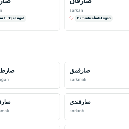
صارقان
صار
n
sarkan
ni Türkçe Lugat
Osmanlıca İmla Lügati
صارقمق
صارطو
oğan
sarkmak
صارقندی
صارق
nmak
sarkıntı