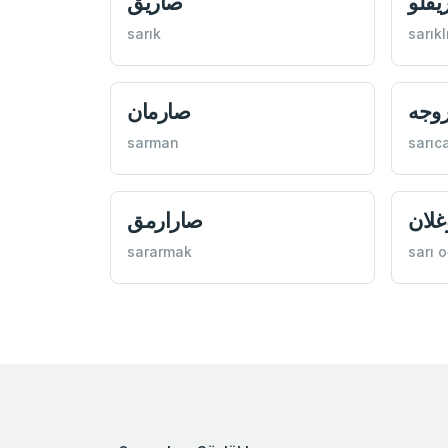
يقلو
صاريق
sarık
sarıkl
وجه
صارمان
sarman
sarıc
غلان
صارارمق
sararmak
sarı 