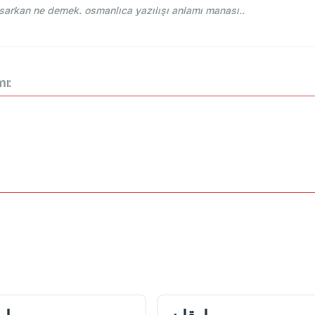
ehce-i Osmani - Ahmed Vefik paşa - صارقان sarkan ne demek. osmanlıca yazılışı anlamı manası..
mı: