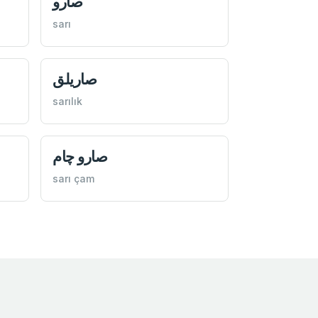
صارو
sarı
صاريلق
sarılık
صارو چام
sarı çam