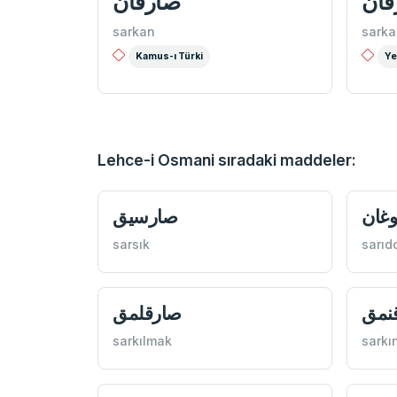
قان
صارقان
sarkan
sarka
Kamus-ı Türki
Ye
Lehce-i Osmani sıradaki maddeler:
غان
صارسيق
sarsık
sarıd
نمق
صارقلمق
sarkılmak
sarkı