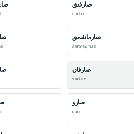
صارقيق
صار
l
sarkık
صارماشمق
صا
ak
sarmaşmak
صارقان
صا
sarkan
صارو
صا
a
sarı