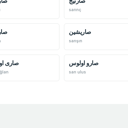
صارنيج
صار
ı
sarınç
صاريشين
صار
a
sarışın
صارو اولوس
صاری او
oğlan
sarı ulus