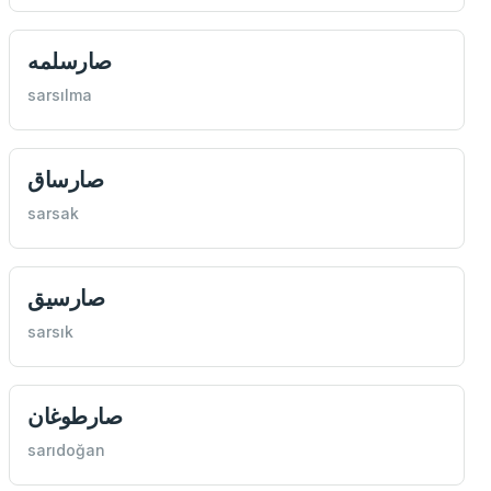
صارسلمه
sarsılma
صارساق
sarsak
صارسيق
sarsık
صارطوغان
sarıdoğan