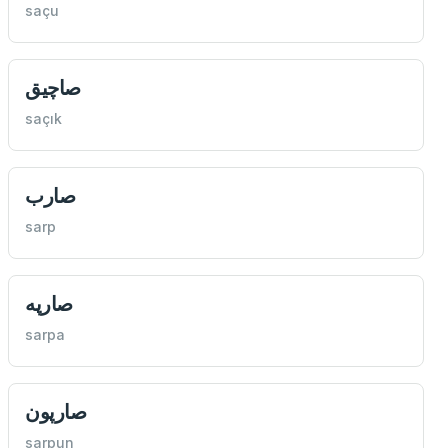
saçu
صاچيق
saçık
صارب
sarp
صارپه
sarpa
صارپون
sarpun