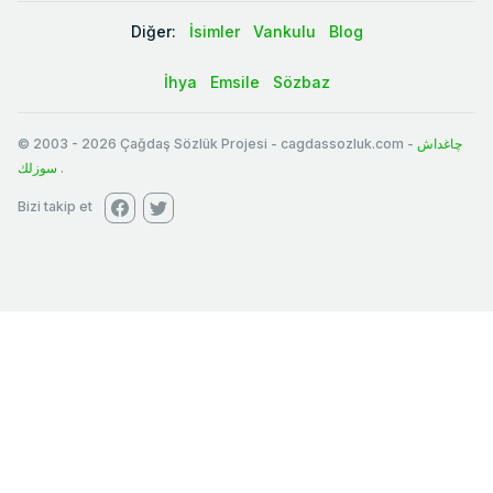
Diğer:
İsimler
Vankulu
Blog
İhya
Emsile
Sözbaz
© 2003
-
2026
Çağdaş Sözlük Projesi - cagdassozluk.com -
چاغداش
سوزلك
.
Bizi takip et