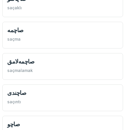
saçaklı
‌صاچمه
saçma
صاچمه‌لامق
saçmalamak
صاچندی
saçıntı
صاچو