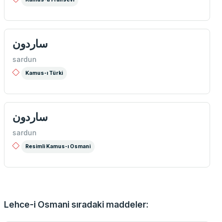
ساردون
sardun
Kamus-ı Türki
ساردون
sardun
Resimli Kamus-ı Osmani
Lehce-i Osmani sıradaki maddeler: