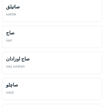
صاتيلق
satılık
صاج
sac
صاج اوزادان
saç uzatan
صاچلو
saçlı