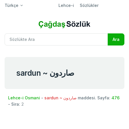
Türkçe
Lehce-i
Sözlükler
sardun ~ صاردون
Lehce-i Osmani
-
sardun ~ صاردون
maddesi. Sayfa:
476
- Sira:
2