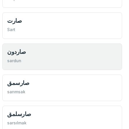
صارت
Sart
صاردون
sardun
صارسمق
sarımsak
صارسلمق
sarsılmak