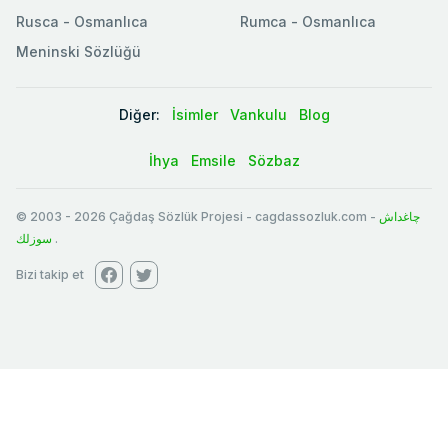
Rusca - Osmanlıca
Rumca - Osmanlıca
Meninski Sözlüğü
Diğer:
İsimler
Vankulu
Blog
İhya
Emsile
Sözbaz
© 2003
-
2026
Çağdaş Sözlük Projesi - cagdassozluk.com -
چاغداش
سوزلك
.
Bizi takip et