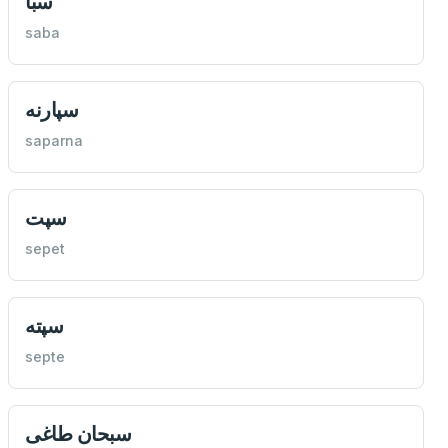
سبا
saba
سپارنه
saparna
سپت
sepet
سپته
septe
سبحان طاغی