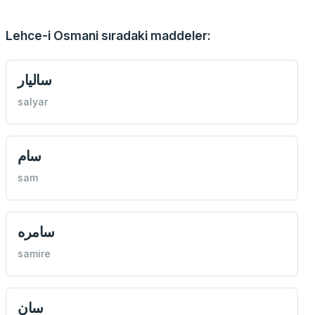
Lehce-i Osmani sıradaki maddeler:
ساليار
salyar
سام
sam
سامره
samire
سان