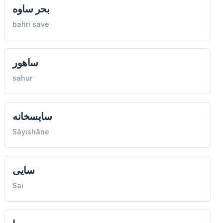
بحر ساوه
bahri save
ساهور
sahur
سايسخانه
Sâyishâne
سایی
Sai