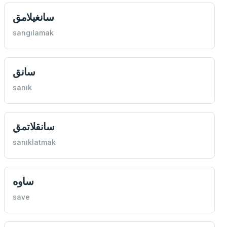
سانغيلامق
sangılamak
سانق
sanık
سانقلاتمق
sanıklatmak
ساوه
save