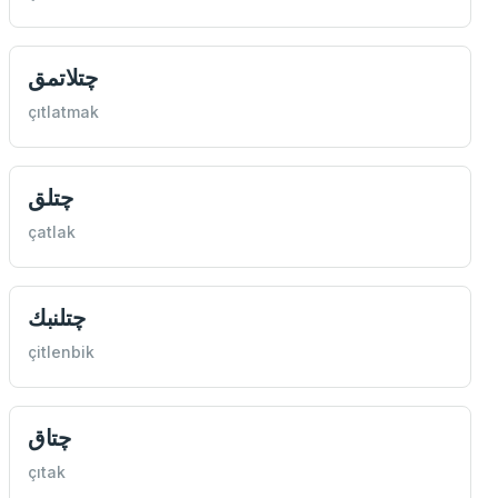
چتلاتمق
çıtlatmak
چتلق
çatlak
چتلنبك
çitlenbik
چتاق
çıtak