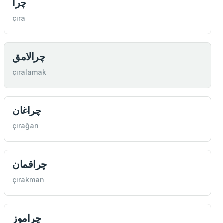
چرا
çıra
چرالامق
çıralamak
چراغان
çırağan
چراقمان
çırakman
چراموز