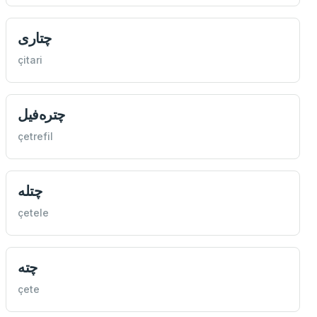
چتاری
çitari
چتره‌فيل
çetrefil
چتله
çetele
چته
çete