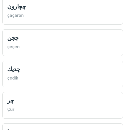
چچارون
çaçaron
چچن
çeçen
چديك
çedik
چر
Çur