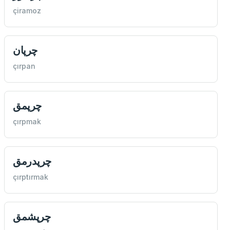
çiramoz
چرپان
çırpan
چرپمق
çırpmak
چرپدرمق
çırptırmak
چرپشمق