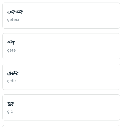
چته‌جی
çeteci
چته
çete
چتيق
çetik
چج
çic