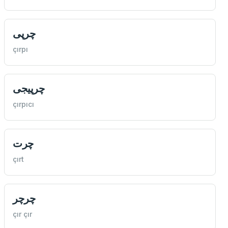
چرپی
çırpı
چرپيجی
çırpıcı
چرت
çırt
چرچر
çır çır