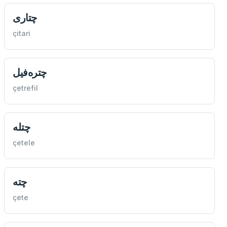
چتاری
çitari
چتره‌فيل
çetrefil
چتله
çetele
چته
çete