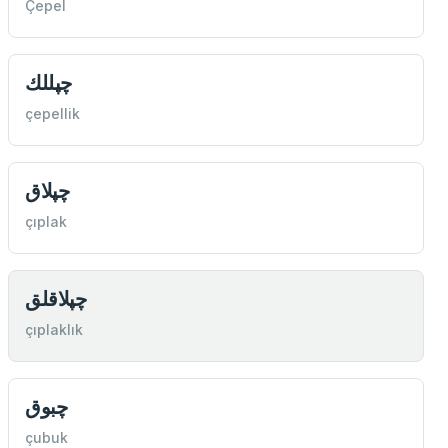
Çepel
چپللك
çepellik
چپلاق
çıplak
چپلاقلق
çıplaklık
چبوق
çubuk