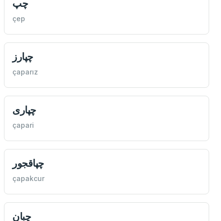
چپ
çep
چپارز
çaparız
چپاری
çapari
چپاقجور
çapakcur
چبان