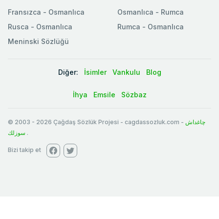
Fransızca - Osmanlıca
Osmanlıca - Rumca
Rusca - Osmanlıca
Rumca - Osmanlıca
Meninski Sözlüğü
Diğer:
İsimler
Vankulu
Blog
İhya
Emsile
Sözbaz
© 2003
-
2026
Çağdaş Sözlük Projesi - cagdassozluk.com -
چاغداش
سوزلك
.
Bizi takip et