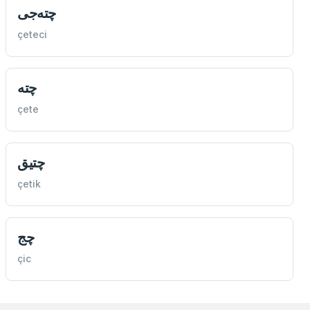
چته‌جی
çeteci
چته
çete
چتيق
çetik
چج
çic