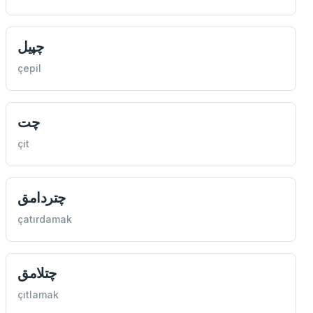
چپيل
çepil
چت
çit
چتردامق
çatırdamak
چتلامق
çıtlamak