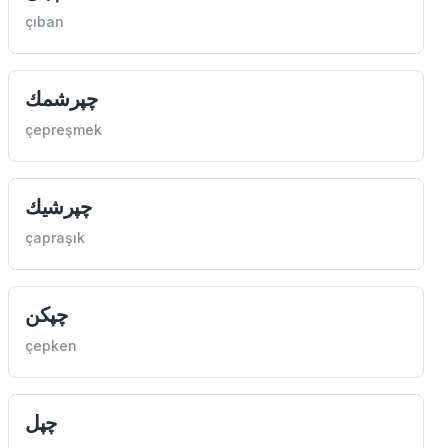
çıban
چپرشمك
çepreşmek
چپرشيك
çapraşık
چپكن
çepken
چپل