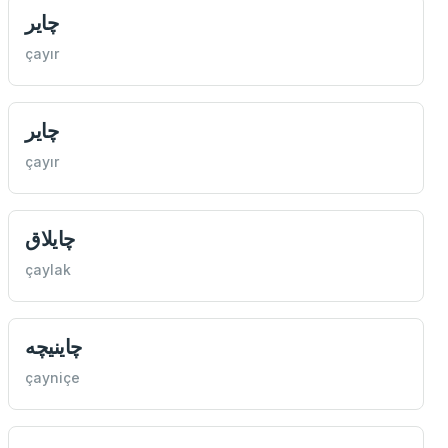
چاير
çayır
چاير
çayır
چايلاق
çaylak
چاينيچه
çayniçe