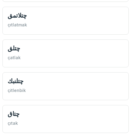
چتلاتمق
çıtlatmak
چتلق
çatlak
چتلنبك
çitlenbik
چتاق
çıtak