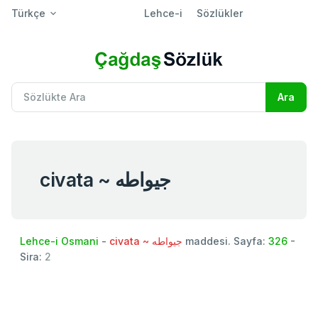
Türkçe
Lehce-i
Sözlükler
civata ~ جيواطه
Lehce-i Osmani
-
civata ~ جيواطه
maddesi. Sayfa:
326
-
Sira:
2