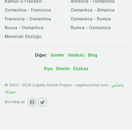
Kamus-u Fransevi
Almanca - Osmanlıca
Osmanlica - Fransızca
Osmanlıca - Almanca
Fransızca - Osmanlıca
Osmanlıca - Rumca
Rusca - Osmanlıca
Rumca - Osmanlıca
Meninski Sözlüğü
Diğer:
İsimler
Vankulu
Blog
İhya
Emsile
Sözbaz
© 2003
-
2026
Çağdaş Sözlük Projesi - cagdassozluk.com -
چاغداش
سوزلك
.
Bizi takip et