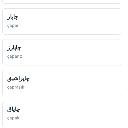
چاپار
çapar
چاپارز
çaparız
چاپراشيق
çapraşık
چاپاق
çapak