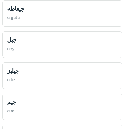
جيغاطه
cigata
جيل
ceyl
جيليز
cılız
جيم
cim