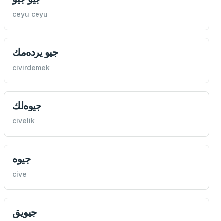
ceyu ceyu
جيو یرده‌مك
civirdemek
جيوه‌لك
civelik
جيوه
cive
‌جيويق