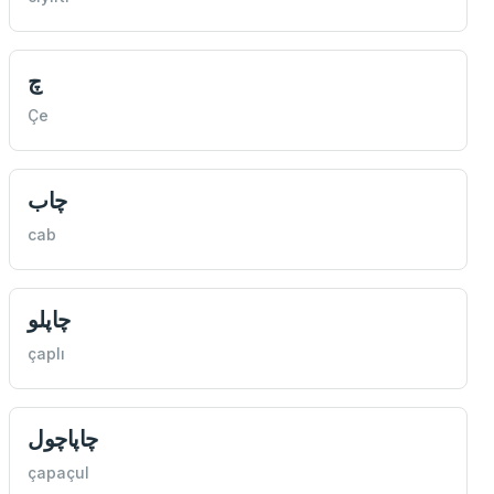
چ
Çe
چاب
cab
چاپلو
çaplı
چاپاچول
çapaçul