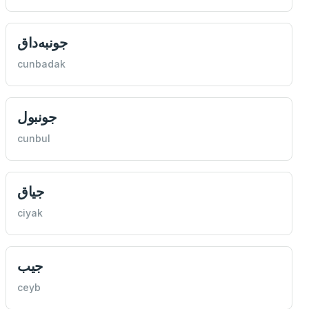
جونبه‌داق
cunbadak
جونبول
cunbul
جياق
ciyak
جيب
ceyb