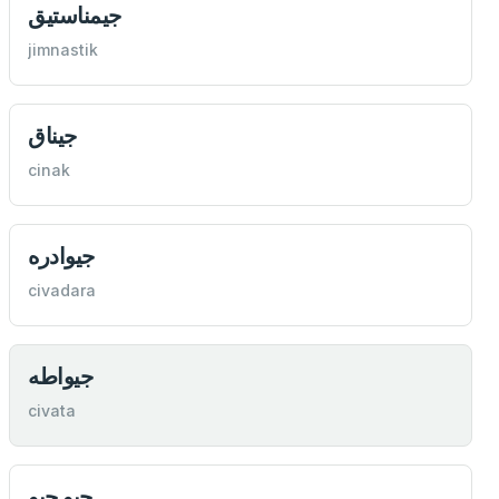
جيمناستيق
jimnastik
جيناق
cinak
جيوادره
civadara
جيواطه
civata
جيو جيو