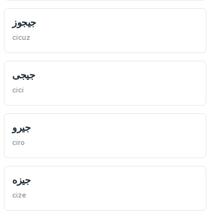
جيجوز
cicuz
جيجی
cici
جيرو
ciro
جيزه
cize