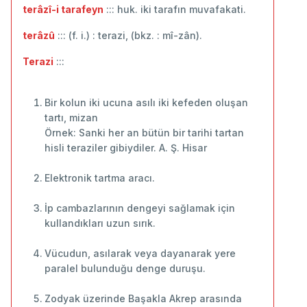
terâzî-i tarafeyn
::: huk. iki tarafın muvafakati.
terâzû
::: (f. i.) : terazi, (bkz. : mî-zân).
Terazi
:::
Bir kolun iki ucuna asılı iki kefeden oluşan
tartı, mizan
Örnek: Sanki her an bütün bir tarihi tartan
hisli teraziler gibiydiler. A. Ş. Hisar
Elektronik tartma aracı.
İp cambazlarının dengeyi sağlamak için
kullandıkları uzun sırık.
Vücudun, asılarak veya dayanarak yere
paralel bulunduğu denge duruşu.
Zodyak üzerinde Başakla Akrep arasında