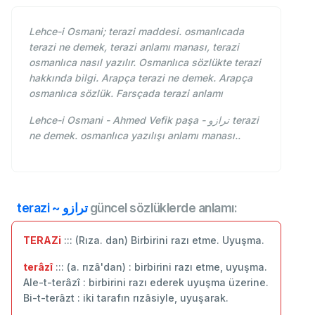
Lehce-i Osmani; terazi maddesi. osmanlıcada
terazi ne demek, terazi anlamı manası, terazi
osmanlıca nasıl yazılır. Osmanlıca sözlükte terazi
hakkında bilgi. Arapça terazi ne demek. Arapça
osmanlıca sözlük. Farsçada terazi anlamı
Lehce-i Osmani - Ahmed Vefik paşa - ترازو terazi
ne demek. osmanlıca yazılışı anlamı manası..
terazi ~ ترازو
güncel sözlüklerde anlamı:
TERAZi
::: (Rıza. dan) Birbirini razı etme. Uyuşma.
terâzî
::: (a. rızâ'dan) : birbirini razı etme, uyuşma.
Ale-t-terâzî : birbirini razı ederek uyuşma üzerine.
Bi-t-terâzt : iki tarafın rızâsiyle, uyuşarak.