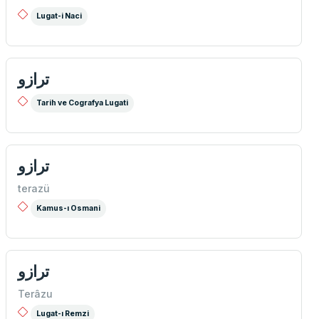
Lugat-i Naci
ترازو
Tarih ve Cografya Lugati
ترازو
terazü
Kamus-ı Osmani
ترازو
Terâzu
Lugat-ı Remzi