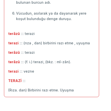
bulunan burcun adı.
Vücudun, asılarak ya da dayanarak yere
koşut bulunduğu denge duruşu.
terâzû
::: terazi
terazi
::: (rıza , dan) birbirini razı etme , uyuşma
terâzû
::: ‬terazi
terâzû
::: (f. i.) terazi, (bkz. : mî-zân).
terazi
::: vezne
TERAZİ
:::
(Rıza. dan) Birbirini razı etme. Uyuşma