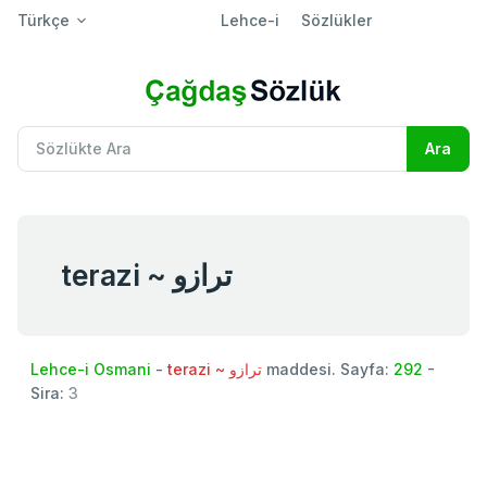
Türkçe
Lehce-i
Sözlükler
terazi ~ ترازو
Lehce-i Osmani
-
terazi ~ ترازو
maddesi. Sayfa:
292
-
Sira:
3