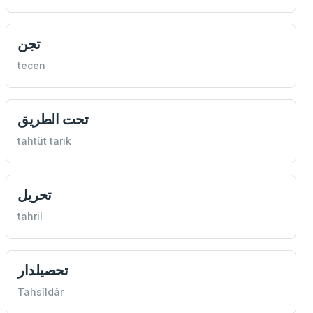
تجن
tecen
تحت الطريق
tahtüt tarık
تحريل
tahril
تحصيلدار
Tahsîldâr