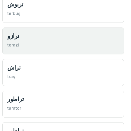
تربوش
terbüş
ترازو
terazi
تراش
traş
تراطور
tarator
تراطور