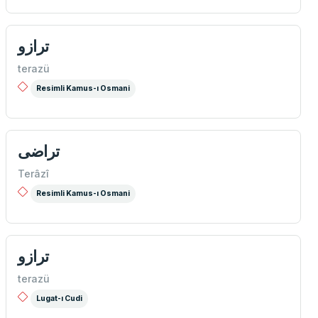
ترازو
terazü
Resimli Kamus-ı Osmani
تراضی
Terâzî
Resimli Kamus-ı Osmani
ترازو
terazü
Lugat-ı Cudi