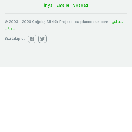
İhya
Emsile
Sözbaz
© 2003
-
2026
Çağdaş Sözlük Projesi - cagdassozluk.com -
چاغداش
سوزلك
.
Bizi takip et