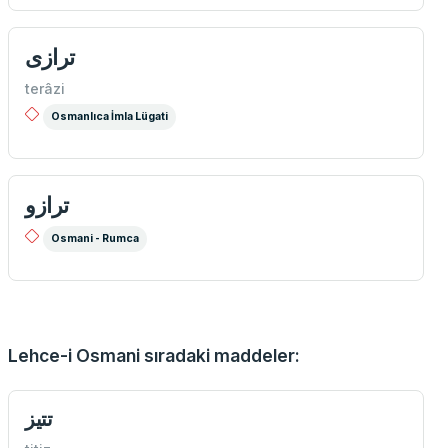
ترازی
terâzi
Osmanlıca İmla Lügati
ترازو
Osmani - Rumca
Lehce-i Osmani sıradaki maddeler:
تتیز