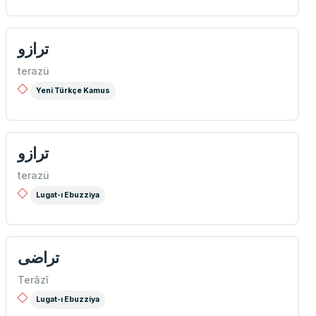
ترازو
terazü
Yeni Türkçe Kamus
ترازو
terazü
Lugat-ı Ebuzziya
تراضی
Terâzî
Lugat-ı Ebuzziya