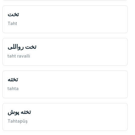
تخت
Taht
تخت رواللی
taht ravalli
تخته
tahta
تخته پوش
Tahtapûş