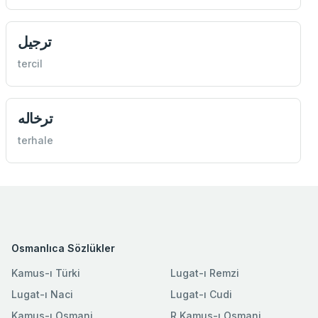
ترجيل
tercil
ترخاله
terhale
Osmanlıca Sözlükler
Kamus-ı Türki
Lugat-ı Remzi
Lugat-ı Naci
Lugat-ı Cudi
Kamus-ı Osmani
R.Kamus-ı Osmani