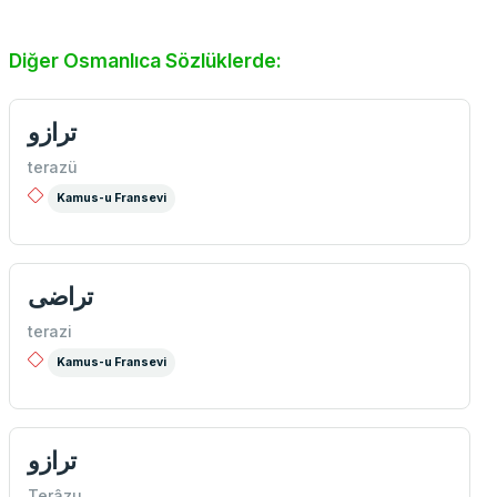
Diğer Osmanlıca Sözlüklerde:
ترازو
terazü
Kamus-u Fransevi
تراضی
terazi
Kamus-u Fransevi
ترازو
Terâzu