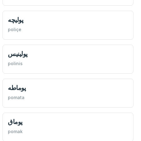
پوليچه
poliçe
پولينيس
polinis
پوماطه
pomata
پوماق
pomak