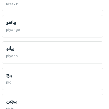
piyade
پيانقو
piyango
پيانو
piyano
پيچ
piç
پيچين
piçin