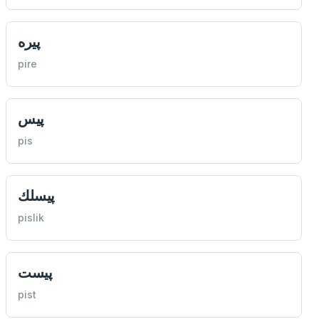
پيره
pire
پيس
pis
پيسلك
pislik
پيست
pist