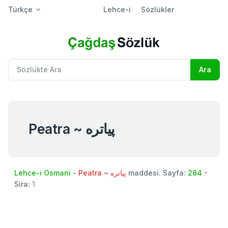
Türkçe
Lehce-i
Sözlükler
Peatra ~ پياتره
Lehce-i Osmani
-
Peatra ~ پياتره
maddesi. Sayfa:
284
-
Sira:
1