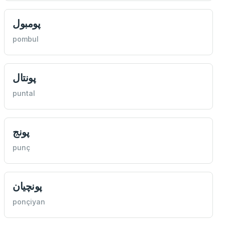
پومبول
pombul
پونتال
puntal
پونج
punç
پونچيان
ponçiyan