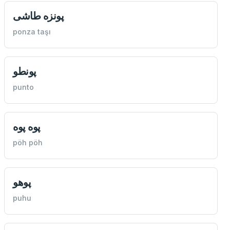
پونزه طاشی
ponza taşı
پونطو
punto
پوه پوه
pöh pöh
پوهو
puhu