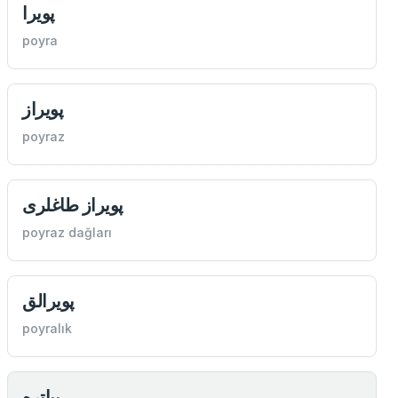
پويرا
poyra
پويراز
poyraz
پويراز طاغلری
poyraz dağları
پويرالق
poyralık
پياتره