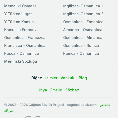
Memaliki Osmani
İngilizce-Osmanlıca 1
Y.Türkçe Lugat
İngilizce-Osmanlıca 2
Y.Türkçe Kamus
Osmanlıca - Ermenice
Kamus-u Fransevi
Almanca - Osmanlıca
Osmanlica - Fransızca
Osmanlıca - Almanca
Fransızca - Osmanlıca
Osmanlıca - Rumca
Rusca - Osmanlıca
Rumca - Osmanlıca
Meninski Sözlüğü
Diğer:
İsimler
Vankulu
Blog
İhya
Emsile
Sözbaz
© 2003
-
2026
Çağdaş Sözlük Projesi - cagdassozluk.com -
چاغداش
سوزلك
.