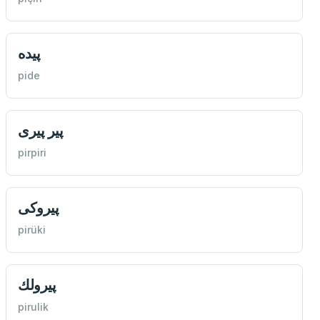
پيده
pide
پير پيری
pirpiri
پيروكی
pirüki
پيرولك
pirulik