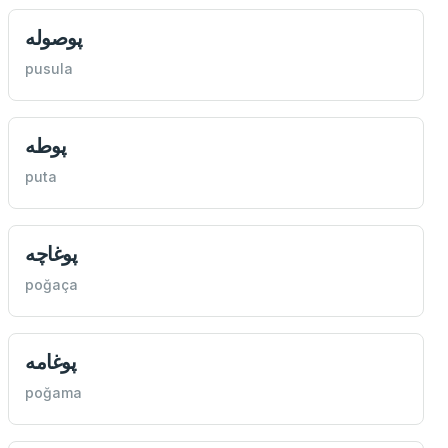
پوصوله
pusula
پوطه
puta
پوغاچه
poğaça
پوغامه
poğama