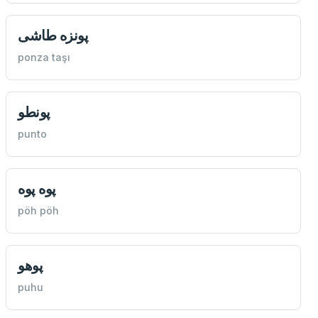
پونزه طاشی
ponza taşı
پونطو
punto
پوه پوه
pöh pöh
پوهو
puhu