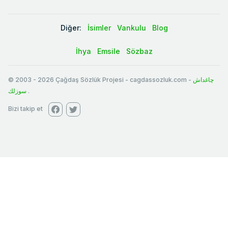
Diğer:
İsimler
Vankulu
Blog
İhya
Emsile
Sözbaz
© 2003
-
2026
Çağdaş Sözlük Projesi - cagdassozluk.com -
چاغداش
سوزلك
.
Bizi takip et