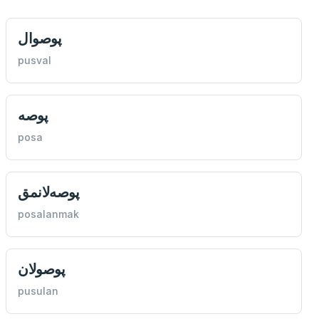
پوصوال
pusval
پوصه
posa
پوصه‌لانمق
posalanmak
پوصولان
pusulan