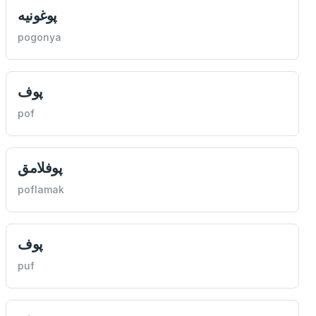
پوغونيه
pogonya
پوف
pof
پوفلامق
poflamak
پوف
puf