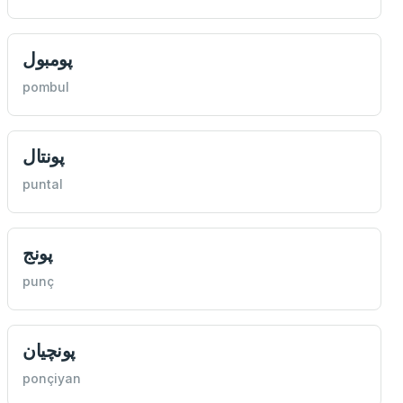
پومبول
pombul
پونتال
puntal
پونج
punç
پونچيان
ponçiyan