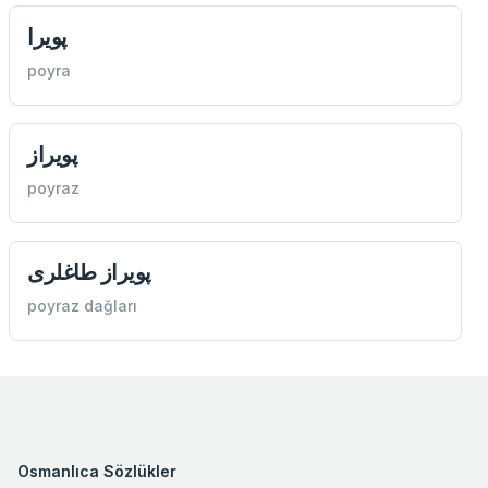
پويرا
poyra
پويراز
poyraz
پويراز طاغلری
poyraz dağları
Osmanlıca Sözlükler