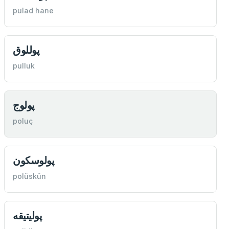
pulad hane
پوللوق
pulluk
پولوج
poluç
پولوسكون
polüskün
پوليتيقه