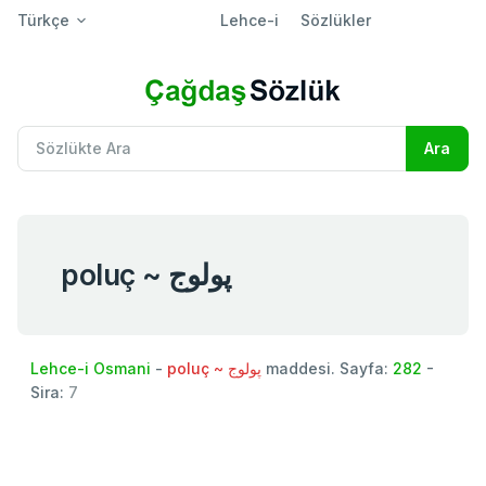
Türkçe
Lehce-i
Sözlükler
poluç ~ پولوج
Lehce-i Osmani
-
poluç ~ پولوج
maddesi. Sayfa:
282
-
Sira:
7