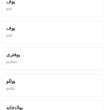
پوف
pöf
پوف
pöf
پوفتری
pufteri
پوللو
pullu
پولادخانه