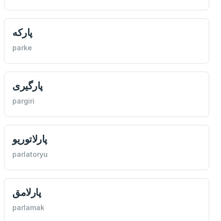
پاركه
parke
پارگیری
pargiri
پارلاتوريو
parlatoryu
پارلامق
parlamak