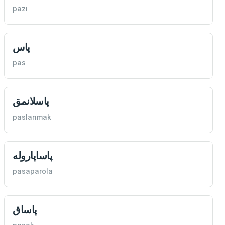
pazı
پاس
pas
پاسلانمق
paslanmak
پاساپاروله
pasaparola
پاساق