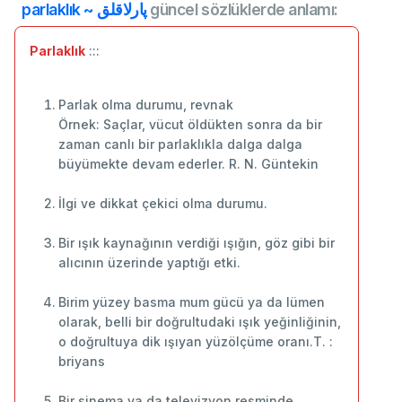
parlaklık ~ پارلاقلق
güncel sözlüklerde anlamı:
Parlaklık
:::
Parlak olma durumu, revnak
Örnek: Saçlar, vücut öldükten sonra da bir
zaman canlı bir parlaklıkla dalga dalga
büyümekte devam ederler. R. N. Güntekin
İlgi ve dikkat çekici olma durumu.
Bir ışık kaynağının verdiği ışığın, göz gibi bir
alıcının üzerinde yaptığı etki.
Birim yüzey basma mum gücü ya da lümen
olarak, belli bir doğrultudaki ışık yeğinliğinin,
o doğrultuya dik ışıyan yüzölçüme oranı.T. :
briyans
Bir sinema ya da televizyon resminde