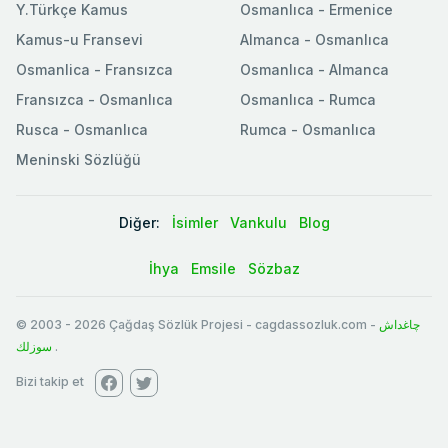
Y.Türkçe Kamus
Osmanlıca - Ermenice
Kamus-u Fransevi
Almanca - Osmanlıca
Osmanlica - Fransızca
Osmanlıca - Almanca
Fransızca - Osmanlıca
Osmanlıca - Rumca
Rusca - Osmanlıca
Rumca - Osmanlıca
Meninski Sözlüğü
Diğer:
İsimler
Vankulu
Blog
İhya
Emsile
Sözbaz
© 2003
-
2026
Çağdaş Sözlük Projesi - cagdassozluk.com -
چاغداش
سوزلك
.
Bizi takip et