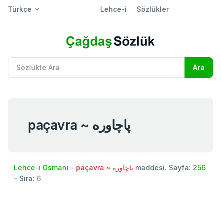
Türkçe
Lehce-i
Sözlükler
paçavra ~ پاچاوره
Lehce-i Osmani
-
paçavra ~ پاچاوره
maddesi. Sayfa:
256
- Sira:
6