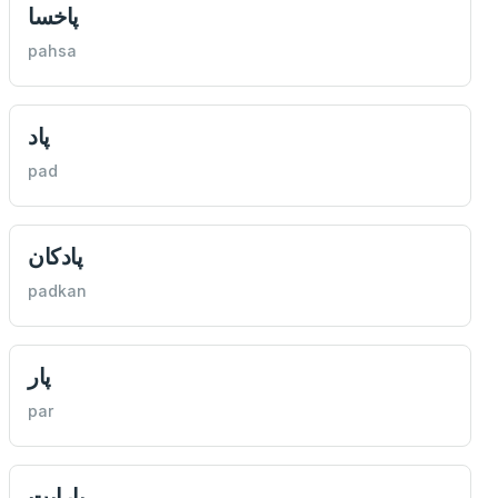
پاخسا
pahsa
پاد
pad
پادكان
padkan
پار
par
پاراپت