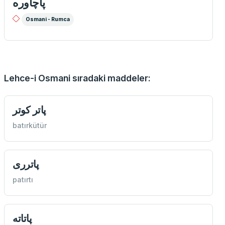
پاچاوره
Osmani - Rumca
Lehce-i Osmani sıradaki maddeler:
پاتر كوتر
batırkütür
پاترری
patırtı
پاتاته