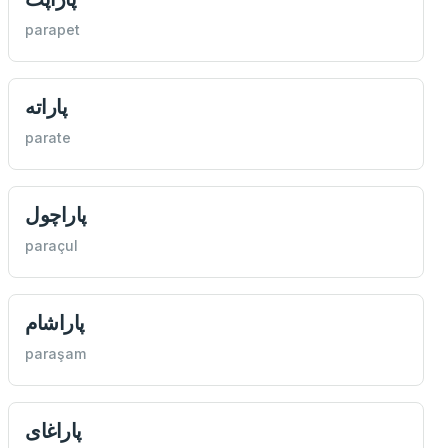
parapet
پاراته
parate
پاراچول
paraçul
پاراشام
paraşam
پاراغای