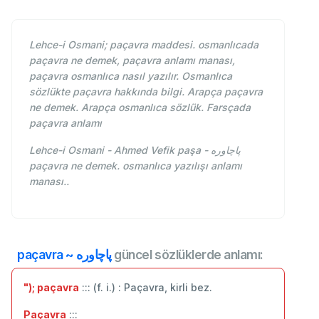
Lehce-i Osmani; paçavra maddesi. osmanlıcada
paçavra ne demek, paçavra anlamı manası,
paçavra osmanlıca nasıl yazılır. Osmanlıca
sözlükte paçavra hakkında bilgi. Arapça paçavra
ne demek. Arapça osmanlıca sözlük. Farsçada
paçavra anlamı
Lehce-i Osmani - Ahmed Vefik paşa - پاچاوره
paçavra ne demek. osmanlıca yazılışı anlamı
manası..
paçavra ~ پاچاوره
güncel sözlüklerde anlamı:
"); paçavra
::: (f. i.) : Paçavra, kirli bez.
Paçavra
:::