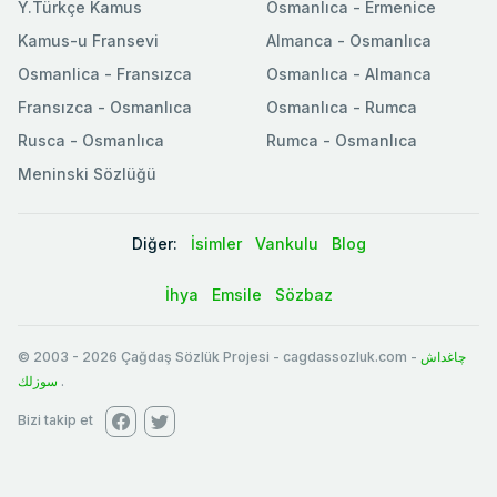
Y.Türkçe Kamus
Osmanlıca - Ermenice
Kamus-u Fransevi
Almanca - Osmanlıca
Osmanlica - Fransızca
Osmanlıca - Almanca
Fransızca - Osmanlıca
Osmanlıca - Rumca
Rusca - Osmanlıca
Rumca - Osmanlıca
Meninski Sözlüğü
Diğer:
İsimler
Vankulu
Blog
İhya
Emsile
Sözbaz
© 2003
-
2026
Çağdaş Sözlük Projesi - cagdassozluk.com -
چاغداش
سوزلك
.
Bizi takip et