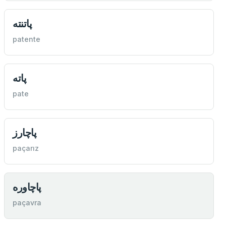
پاتنته
patente
پاته
pate
پاچارز
paçarız
پاچاوره
paçavra