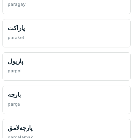
paragay
پاراكت
paraket
پارپول
parpol
پارچه
parça
پارچه‌لامق
parçalamak