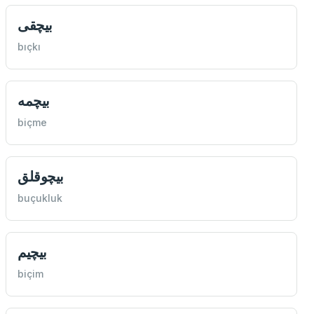
بيچقی
bıçkı
بيچمه
biçme
بيچوقلق
buçukluk
بيچيم
biçim