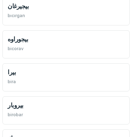
بيجيرغان
bıcırgan
بيجوراوه
bicorav
بيرا
bira
بيروبار
birobar