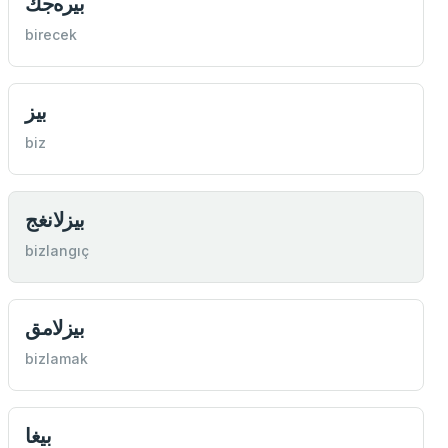
بيره‌جك
birecek
بيز
biz
بيزلانغج
bizlangıç
بيزلامق
bizlamak
بيغا