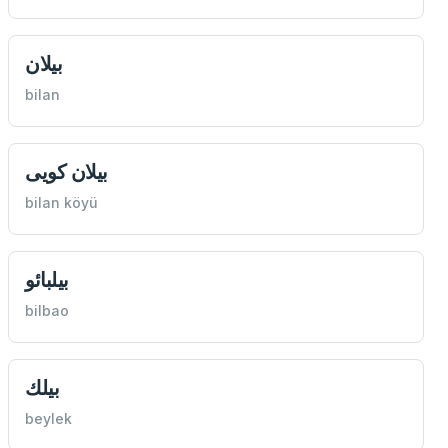
بيلان
bilan
بيلان كویی
bilan köyü
بيلبائو
bilbao
بيلك
beylek