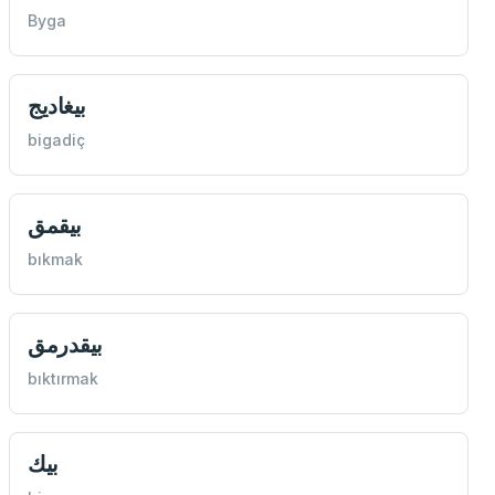
Byga
بيغاديج
bigadiç
بيقمق
bıkmak
بيقدرمق
bıktırmak
بيك