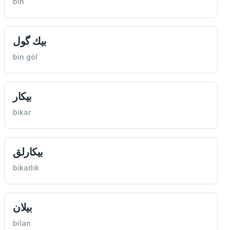
bin
بيك گول
bin göl
بيكار
bikar
بيكارلق
bikarlık
بيلان
bilan