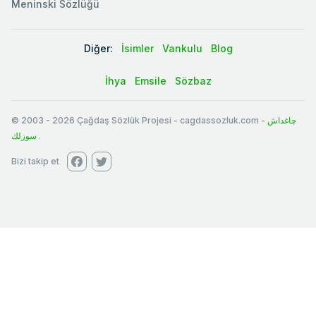
Meninski Sözlüğü
Diğer:
İsimler
Vankulu
Blog
İhya
Emsile
Sözbaz
© 2003
-
2026
Çağdaş Sözlük Projesi - cagdassozluk.com -
چاغداش
سوزلك
.
Bizi takip et