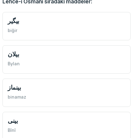
Lehce-i Osmani sıradaki maddeler:
بيگیر
biğir
بیلان
Bylan
بينماز
binamaz
بینی
Bînî