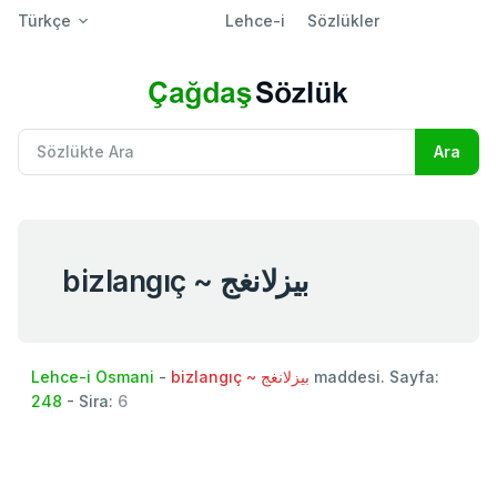
Türkçe
Lehce-i
Sözlükler
bizlangıç ~ بيزلانغج
Lehce-i Osmani
-
bizlangıç ~ بيزلانغج
maddesi. Sayfa:
248
- Sira:
6