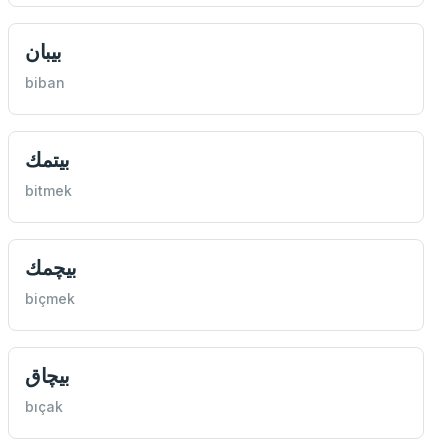
بيبان
biban
بيتمك
bitmek
بيچمك
biçmek
بيچاق
bıçak