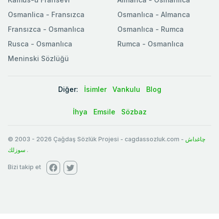
Osmanlica - Fransızca
Osmanlıca - Almanca
Fransızca - Osmanlıca
Osmanlıca - Rumca
Rusca - Osmanlıca
Rumca - Osmanlıca
Meninski Sözlüğü
Diğer:
İsimler
Vankulu
Blog
İhya
Emsile
Sözbaz
© 2003
-
2026
Çağdaş Sözlük Projesi - cagdassozluk.com -
چاغداش
سوزلك
.
Bizi takip et