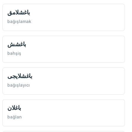
باغشلامق
bağışlamak
باغشش
bahşiş
باغشلايجی
bağışlayıcı
باغلان
bağlan