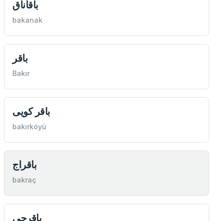
باقاناق
bakanak
باقر
Bakır
باقر كویی
bakırköyü
باقراج
bakraç
باقرجی