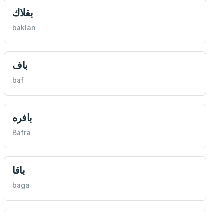
بقلاك
baklan
باف
baf
بافره
Bafra
باقا
baga