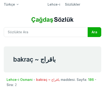
Türkçe
Lehce-i
Sözlükler
bakraç ~ باقراج
Lehce-i Osmani
-
bakraç ~ باقراج
maddesi. Sayfa:
186
-
Sira:
2