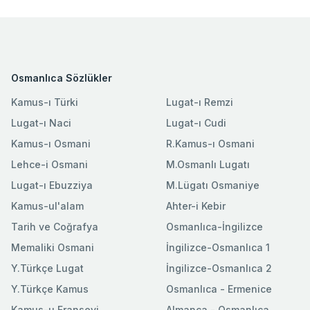
Osmanlıca Sözlükler
Kamus-ı Türki
Lugat-ı Remzi
Lugat-ı Naci
Lugat-ı Cudi
Kamus-ı Osmani
R.Kamus-ı Osmani
Lehce-i Osmani
M.Osmanlı Lugatı
Lugat-ı Ebuzziya
M.Lügatı Osmaniye
Kamus-ul'alam
Ahter-i Kebir
Tarih ve Coğrafya
Osmanlıca-İngilizce
Memaliki Osmani
İngilizce-Osmanlıca 1
Y.Türkçe Lugat
İngilizce-Osmanlıca 2
Y.Türkçe Kamus
Osmanlıca - Ermenice
Kamus-u Fransevi
Almanca - Osmanlıca