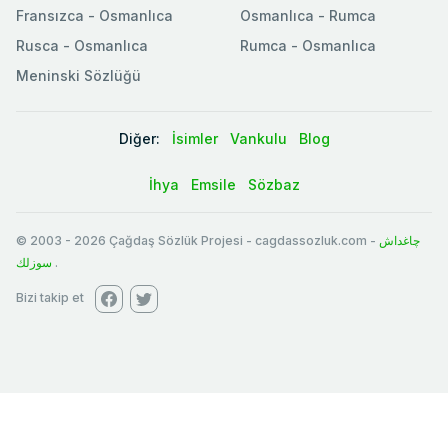
Fransızca - Osmanlıca
Osmanlıca - Rumca
Rusca - Osmanlıca
Rumca - Osmanlıca
Meninski Sözlüğü
Diğer:
İsimler
Vankulu
Blog
İhya
Emsile
Sözbaz
© 2003
-
2026
Çağdaş Sözlük Projesi - cagdassozluk.com -
چاغداش
سوزلك
.
Bizi takip et