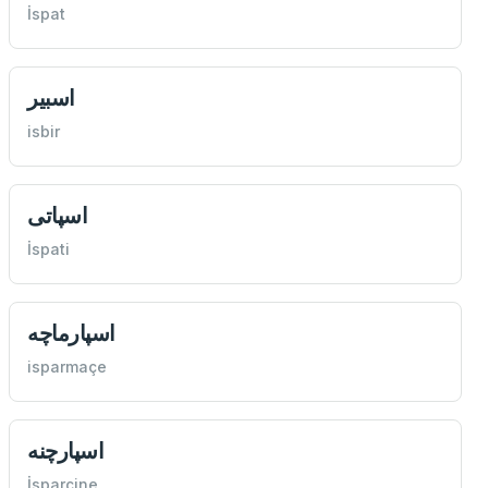
İspat
اسبير
isbir
اسپاتی
İspati
اسپارماچه
isparmaçe
اسپارچنه
İsparçine