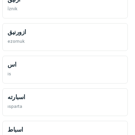
İznik
ازورنيق
ezornuk
اس
is
اسبارته
ısparta
اسباط