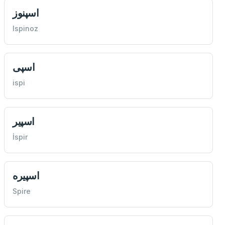
اسپنوز
Ispinoz
اسپی
ispi
اسپير
İspir
اسپيره
Spire