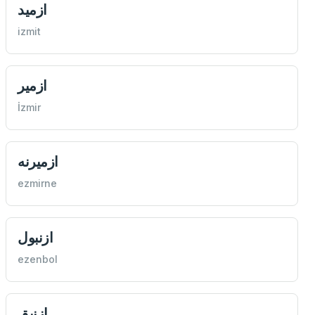
ازميد
izmit
ازمير
İzmir
ازميرنه
ezmirne
ازنبول
ezenbol
ازنيق