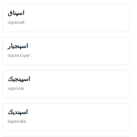
اسپناق
ıspanak
اسپنجيار
ispanciyar
اسپينجيك
ıspıncık
اسپنديك
Ispendik