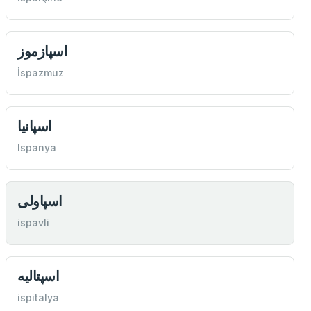
اسپازموز
İspazmuz
اسپانيا
Ispanya
اسپاولی
ispavli
اسپتاليه
ispitalya