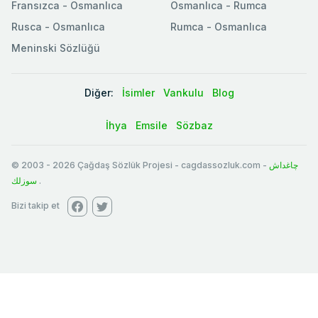
Fransızca - Osmanlıca
Osmanlıca - Rumca
Rusca - Osmanlıca
Rumca - Osmanlıca
Meninski Sözlüğü
Diğer:
İsimler
Vankulu
Blog
İhya
Emsile
Sözbaz
© 2003
-
2026
Çağdaş Sözlük Projesi - cagdassozluk.com -
چاغداش
سوزلك
.
Bizi takip et