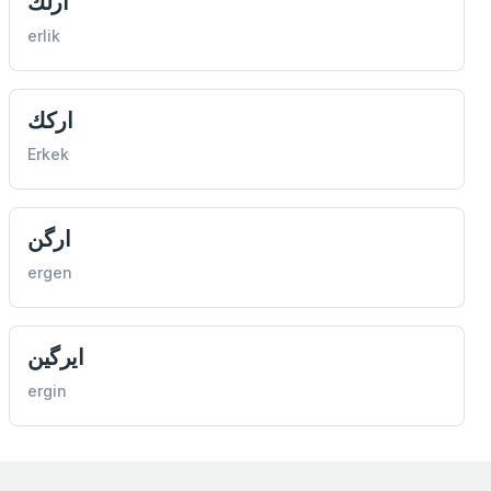
ارلك
erlik
اركك
Erkek
ارگن
ergen
ايرگين
ergin