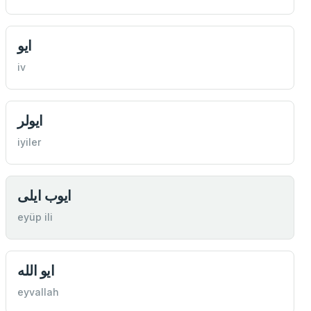
ايو
iv
ايولر
iyiler
ايوب ايلی
eyüp ili
ايو الله
eyvallah