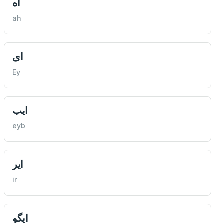
اه
ah
ای
Ey
ايب
eyb
اير
ir
ايگو