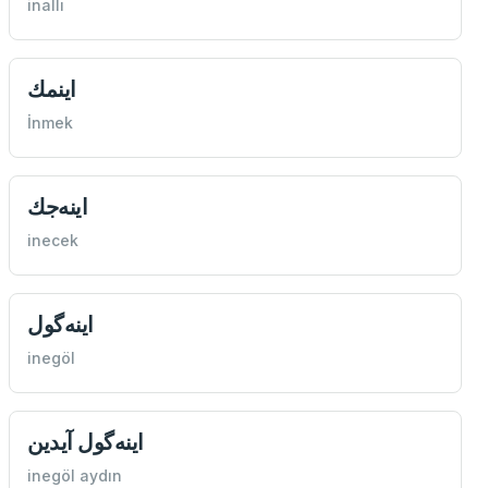
inallı
اينمك
İnmek
اينه‌جك
inecek
اينه‌گول
inegöl
اينه‌گول آيدين
inegöl aydın