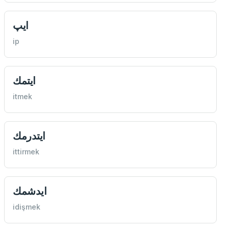
ايپ
ip
ايتمك
itmek
ايتدرمك
ittirmek
ايدشمك
idişmek