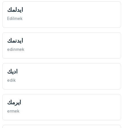
ايدلمك
Edilmek
ايدنمك
edinmek
اديك
edik
ايرمك
ermek