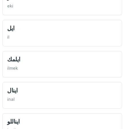
eki
ايل
il
ايلمك
ilmek
اينال
inal
ايناللو