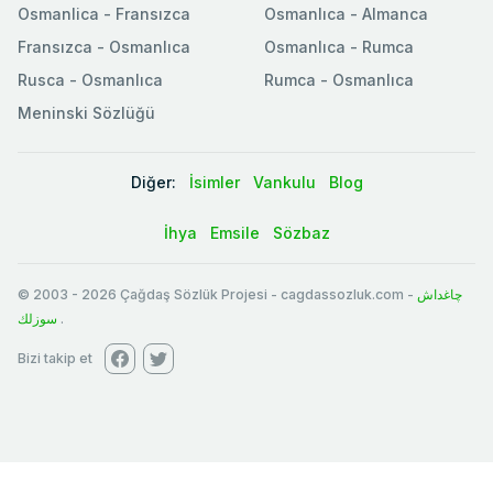
Osmanlica - Fransızca
Osmanlıca - Almanca
Fransızca - Osmanlıca
Osmanlıca - Rumca
Rusca - Osmanlıca
Rumca - Osmanlıca
Meninski Sözlüğü
Diğer:
İsimler
Vankulu
Blog
İhya
Emsile
Sözbaz
© 2003
-
2026
Çağdaş Sözlük Projesi - cagdassozluk.com -
چاغداش
سوزلك
.
Bizi takip et