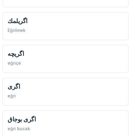
اگريلمك
Eğrilmek
اگريچه
eğriçe
اگری
eğri
اگری بوجاق
eğri bucak