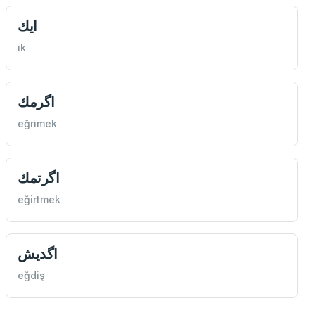
ايك
ik
اگرمك
eğrimek
اگرتمك
eğirtmek
اگديش
eğdiş