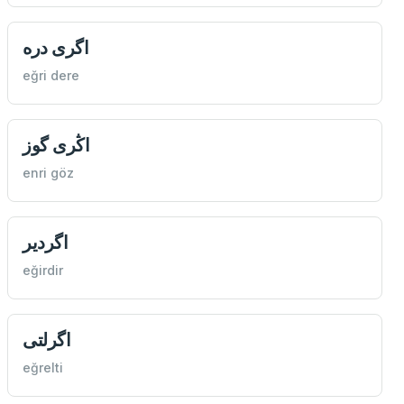
اگری دره
eğri dere
اڭری گوز
enri göz
اگردير
eğirdir
اگرلتی
eğrelti