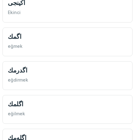
اكينجی
Ekinci
اگمك
eğmek
اگدرمك
eğdirmek
اگلمك
eğilmek
اگله‌مك