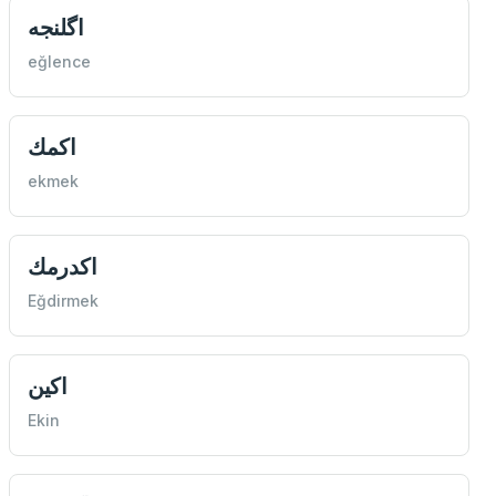
اگلنجه
eğlence
اكمك
ekmek
اكدرمك
Eğdirmek
اكين
Ekin