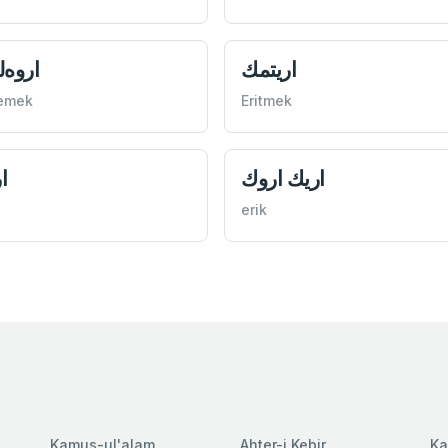
اريتمك
اروه‌
lemek
Eritmek
اريك اروك
ا
erik
Kamus-ul'alam
Ahter-i Kebir
Ka