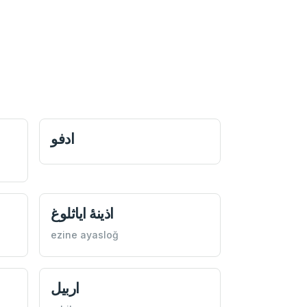
ادفو
اذينۀ‌ اياثلوغ
ezine ayasloğ
اربيل