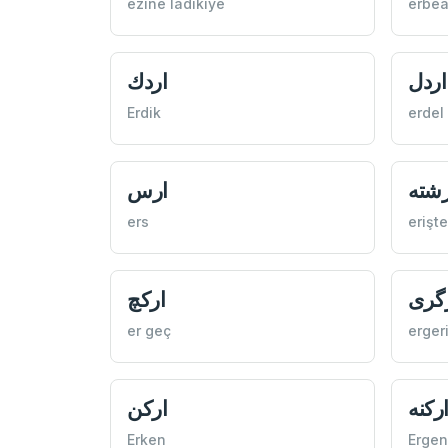
ezine ladikıye
erbea
اردل
اردك
Erdik
erdel
رشته
ارس
ers
erişte
گری
اركچ
er geç
erger
ركنه
اركن
Erken
Erge