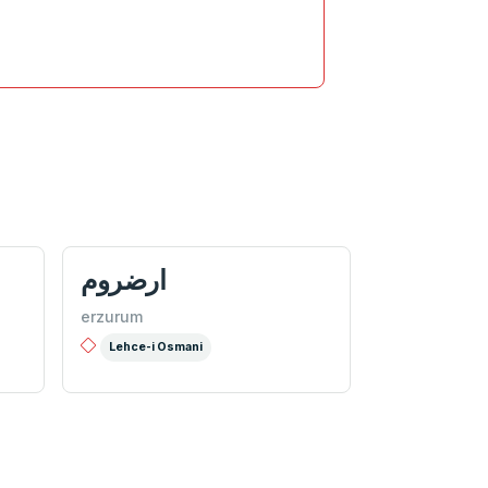
ارضروم
erzurum
Lehce-i Osmani