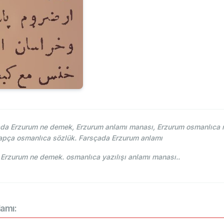
a Erzurum ne demek, Erzurum anlamı manası, Erzurum osmanlıca na
apça osmanlıca sözlük. Farsçada Erzurum anlamı
Lehce-i Osmani - Ahmed Vefik paşa - ارضروم Erzurum ne demek. osmanlıca yazılışı anlamı manası..
lamı: