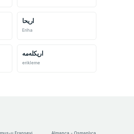
اريحا
Eriha
اريكله‌مه
erikleme
mus-u Fransevi
Almanca - Osmanlıca