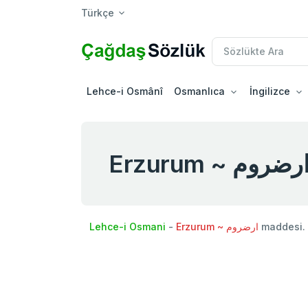
Türkçe
Lehce-i Osmânî
Osmanlıca
İngilizce
Erzurum ~ رضروم
Lehce-i Osmani
-
Erzurum ~ ارضروم
maddesi.