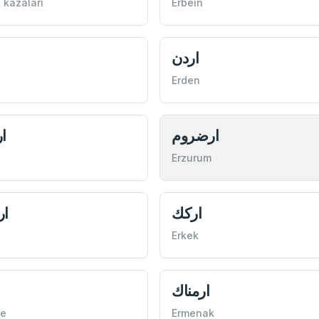
 kazaları
Erbeın
اردن
Erden
ارضروم
ا
Erzurum
اركك
ار
i
Erkek
ارمناك
ا
ne
Ermenak