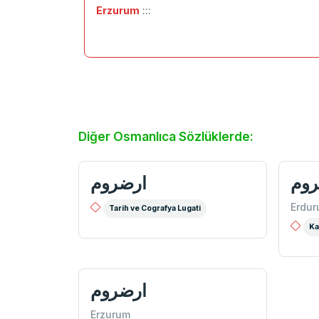
Erzurum
:::
Diğer Osmanlıca Sözlüklerde:
روم
ارضروم
Erdu
Tarih ve Cografya Lugati
Ka
ارضروم
Erzurum