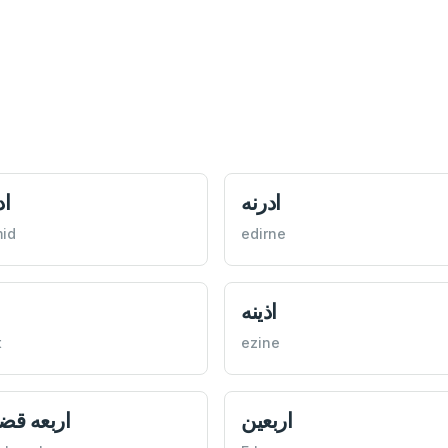
ادرنه
اد
id
edirne
اذينه
ا
t
ezine
اربعين
اربعه قض