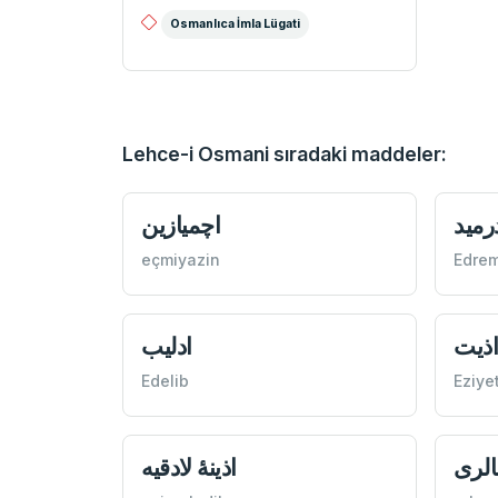
Osmanlıca İmla Lügati
Lehce-i Osmani sıradaki maddeler:
رميد
اچميازين
eçmiyazin
Edrem
ذيت
ادليب
Edelib
Eziye
الری
اذينۀ‌ لادقيه