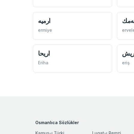
له‌مك
ارميه
ermiye
erve
ريش
اريحا
Eriha
eriş
Osmanlıca Sözlükler
Kamus-ı Türki
Lugat-ı Remzi