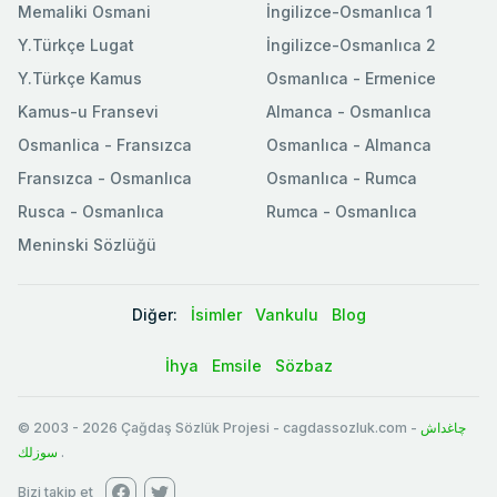
Memaliki Osmani
İngilizce-Osmanlıca 1
Y.Türkçe Lugat
İngilizce-Osmanlıca 2
Y.Türkçe Kamus
Osmanlıca - Ermenice
Kamus-u Fransevi
Almanca - Osmanlıca
Osmanlica - Fransızca
Osmanlıca - Almanca
Fransızca - Osmanlıca
Osmanlıca - Rumca
Rusca - Osmanlıca
Rumca - Osmanlıca
Meninski Sözlüğü
Diğer:
İsimler
Vankulu
Blog
İhya
Emsile
Sözbaz
© 2003
-
2026
Çağdaş Sözlük Projesi - cagdassozluk.com -
چاغداش
سوزلك
.
Bizi takip et