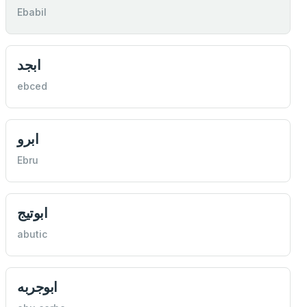
Ebabil
ابجد
ebced
ابرو
Ebru
ابوتيج
abutic
ابوجربه