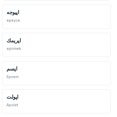
اپيوجه
epeyce
اپريمك
eprimek
اپسم
Epsem
اپولت
Apolet