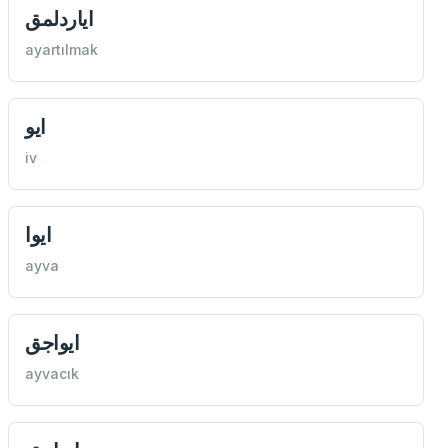
اياردلمق
ayartılmak
ايو
iv
ايوا
ayva
ايواجق
ayvacık