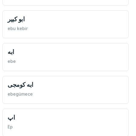
ابو كبير
ebu kebir
ابه
ebe
ابه كومجی
ebegümece
اپ
Ep