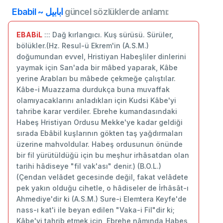
Ebabil ~ ابابيل
güncel sözlüklerde anlamı:
EBABiL
::: Dağ kırlangıcı. Kuş sürüsü. Sürüler,
bölükler.(Hz. Resul-ü Ekrem'in (A.S.M.)
doğumundan evvel, Hristiyan Habeşliler dinlerini
yaymak için San'ada bir mâbed yaparak, Kâbe
yerine Arabları bu mâbede çekmeğe çalıştılar.
Kâbe-i Muazzama durdukça buna muvaffak
olamıyacaklarını anladıkları için Kudsi Kâbe'yi
tahribe karar verdiler. Ebrehe kumandasındaki
Habeş Hristiyan Ordusu Mekke'ye kadar geldiği
sırada Ebâbil kuşlarının gökten taş yağdırmaları
üzerine mahvoldular. Habeş ordusunun önünde
bir fil yürütüldüğü için bu meşhur irhâsatdan olan
tarihi hâdiseye "fil vak'ası" denir.) (B.O.L.)
(Çendan velâdet gecesinde değil, fakat velâdete
pek yakın olduğu cihetle, o hâdiseler de İrhâsât-ı
Ahmediye'dir ki (A.S.M.) Sure-i Elemtera Keyfe'de
nass-ı kat'i ile beyan edilen "Vaka-i Fil"dir ki;
Kâbe'yi tahrib etmek için, Ebrehe nâmında Habeş