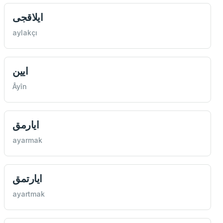
ايلاقجی
aylakçı
ايين
Âyîn
ايارمق
ayarmak
ايارتمق
ayartmak