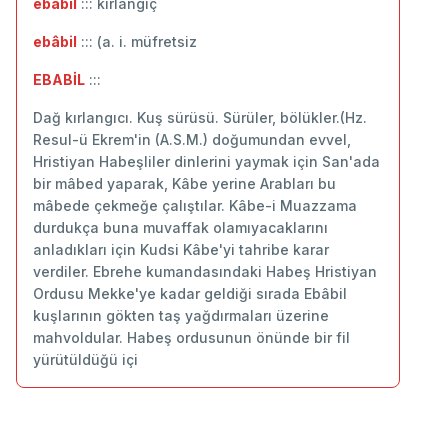
ebâbil
::: ‬kırlangıç
ebâbil
::: (a. i. müfretsiz
EBABİL
:::
Dağ kırlangıcı. Kuş sürüsü. Sürüler, bölükler.(Hz.
Resul-ü Ekrem'in (A.S.M.) doğumundan evvel,
Hristiyan Habeşliler dinlerini yaymak için San'ada
bir mâbed yaparak, Kâbe yerine Arabları bu
mâbede çekmeğe çalıştılar. Kâbe-i Muazzama
durdukça buna muvaffak olamıyacaklarını
anladıkları için Kudsi Kâbe'yi tahribe karar
verdiler. Ebrehe kumandasındaki Habeş Hristiyan
Ordusu Mekke'ye kadar geldiği sırada Ebâbil
kuşlarının gökten taş yağdırmaları üzerine
mahvoldular. Habeş ordusunun önünde bir fil
yürütüldüğü içi