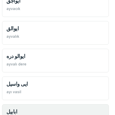
ايواجق
ayvacık
ايوالق
ayvalık
ايوالو دره
ayvalı dere
ايی واسيل
ayı vasil
ابابيل