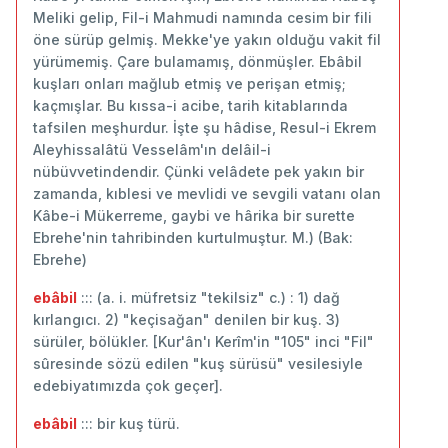
Meliki gelip, Fil-i Mahmudi namında cesim bir fili
öne sürüp gelmiş. Mekke'ye yakın olduğu vakit fil
yürümemiş. Çare bulamamış, dönmüşler. Ebâbil
kuşları onları mağlub etmiş ve perişan etmiş;
kaçmışlar. Bu kıssa-i acibe, tarih kitablarında
tafsilen meşhurdur. İşte şu hâdise, Resul-i Ekrem
Aleyhissalâtü Vesselâm'ın delâil-i
nübüvvetindendir. Çünki velâdete pek yakın bir
zamanda, kıblesi ve mevlidi ve sevgili vatanı olan
Kâbe-i Mükerreme, gaybi ve hârika bir surette
Ebrehe'nin tahribinden kurtulmuştur. M.) (Bak:
Ebrehe)
ebâbil
::: (a. i. müfretsiz "tekilsiz" c.) : 1) dağ
kırlangıcı. 2) "keçisağan" denilen bir kuş. 3)
sürüler, bölükler. [Kur'ân'ı Kerîm'in "105" inci "Fil"
sûresinde sözü edilen "kuş sürüsü" vesilesiyle
edebiyatımızda çok geçer].
ebâbil
::: bir kuş türü.