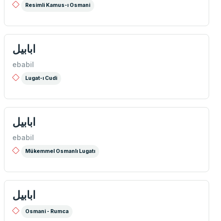
Resimli Kamus-ı Osmani
ابابیل
ebabil
Lugat-ı Cudi
ابابیل
ebabil
Mükemmel Osmanlı Lugatı
ابابيل
Osmani - Rumca