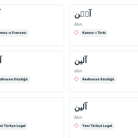
آلٖن
آ
Alın
mus-u Fransevi
Kamus-ı Türki
آلین
آ
alın
dhouse Sözlüğü
Redhouse Sözlüğü
آلين
Alın
ni Türkçe Lugat
Yeni Türkçe Lugat