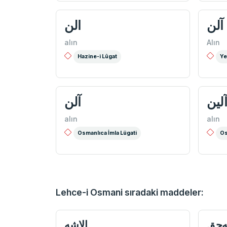
آلن
الن
alın
Alın
Hazine-i Lûgat
Ye
لین
آلن
alın
alın
Osmanlıca İmla Lügati
Os
Lehce-i Osmani sıradaki maddeler:
ه‌جق
الاشه