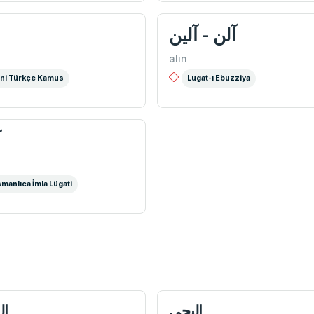
آلن - آلین
alın
ni Türkçe Kamus
Lugat-ı Ebuzziya
آ
manlıca İmla Lügati
اليجی
ال