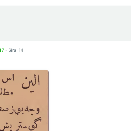
47
- Sira:
14