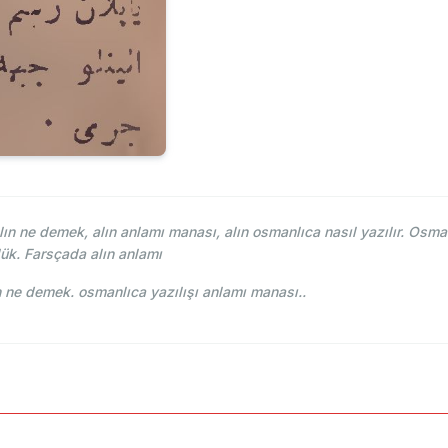
n ne demek, alın anlamı manası, alın osmanlıca nasıl yazılır. Osman
ük. Farsçada alın anlamı
 Osmani - Ahmed Vefik paşa - الين alın ne demek. osmanlıca yazılışı anlamı manası..