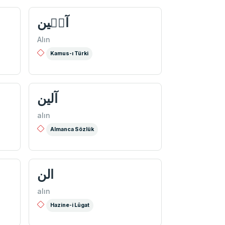
آلٖين
Alın
Kamus-ı Türki
آلین
alın
Almanca Sözlük
الن
alın
Hazine-i Lûgat