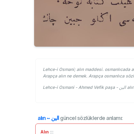
Lehce-i Osmani; alın maddesi. osmanlıcada alı
Arapça alın ne demek. Arapça osmanlıca sözl
Lehce-i
alın ~ الين
güncel sözlüklerde anlamı:
Alın
:::