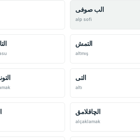
الب صوفی
alp sofi
التمش
الت
asu
altmış
التی
التون
lamak
altı
الچاقلامق
ا
alçaklamak