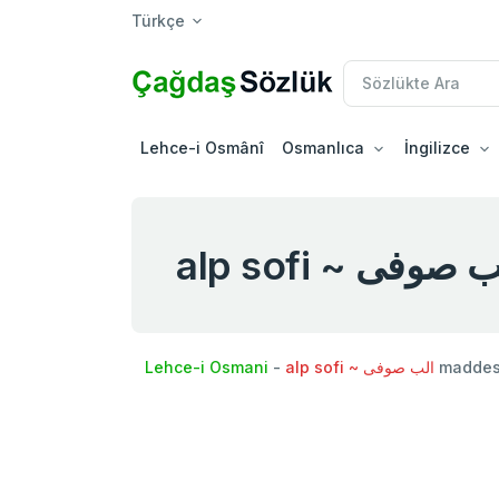
Türkçe
Lehce-i Osmânî
Osmanlıca
İngilizce
alp sofi ~ صوفی
Lehce-i Osmani
-
alp sofi ~ الب صوفی
maddesi