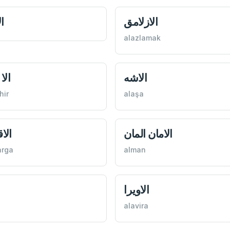
الازلامق
ا
alazlamak
الاشه
الا
hir
alaşa
الامان المان
الا
arga
alman
الاویرا
alavira