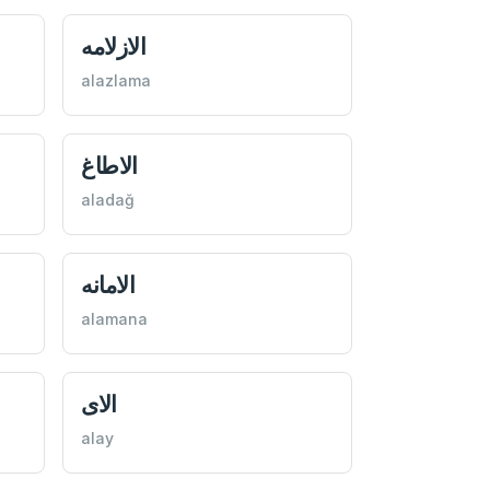
الازلامه
alazlama
الاطاغ
aladağ
الامانه
alamana
الای
alay