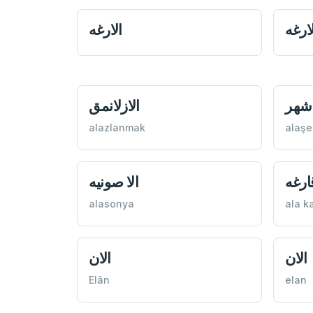
لارغه
الارغه
 شهر
الازلانمق
alazlanmak
alaşe
قارغه
الا صونيه
alasonya
ala k
الان
الان
Elân
elan