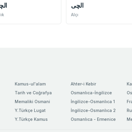
الچی
الچ
lık
Alçı
Kamus-ul'alam
Ahter-i Kebir
Ka
Tarih ve Coğrafya
Osmanlıca-İngilizce
Os
Memaliki Osmani
İngilizce-Osmanlıca 1
Fr
Y.Türkçe Lugat
İngilizce-Osmanlıca 2
Ru
Y.Türkçe Kamus
Osmanlıca - Ermenice
Me