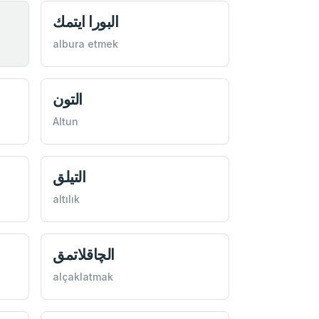
البورا ايتمك
albura etmek
التون
Altun
التيلق
altılık
الچاقلاتمق
alçaklatmak