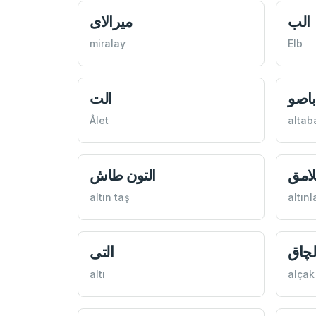
الب
ميرالای
miralay
Elb
اباصو
الت
Âlet
altab
لامق
التون طاش
altın taş
altın
لچاق
التی
altı
alçak