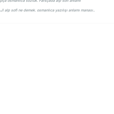
apça osmanlıca sözlük. Farsçada alp sofi anlamı
Lehce-i Osmani - Ahmed Vefik paşa - الب صوفی alp sofi ne demek. osmanlıca yazılışı anlamı manası..