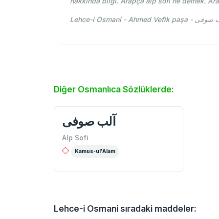
hakkında bilgi. Arapça alp sofi ne demek. Ar
Diğer Osmanlıca Sözlüklerde:
آلب صوفی
Alp Sofi
Kamus-ul'Alam
Lehce-i Osmani sıradaki maddeler: