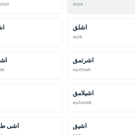
alya
asya
اشلق
اش
aşlık
اشرتمق
اش
ak
aşırtmak
اشيلامق
ا
aşılamak
اشيق
اشی ط