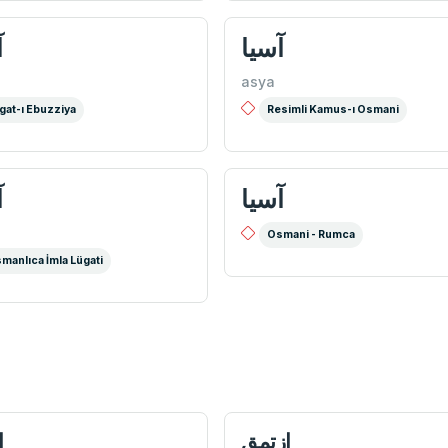
آسيا
آ
asya
gat-ı Ebuzziya
Resimli Kamus-ı Osmani
آسيا
آ
Osmani - Rumca
manlıca İmla Lügati
ازتمق
ا