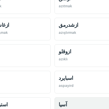
k
azıtmak
ازشدرمق
ازغا
şmak
azıştırmak
ازوقلو
ا
azıklı
اسبايرد
aspayird
آسيا
استو