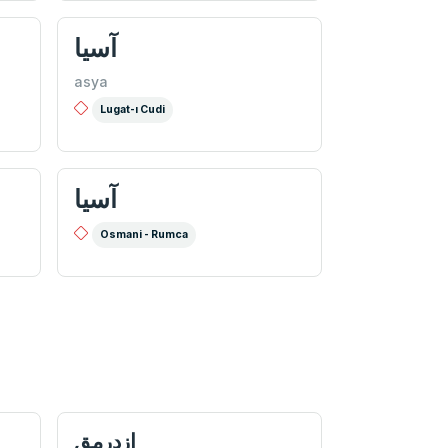
آسیا
asya
Lugat-ı Cudi
آسيا
Osmani - Rumca
ازدرمق