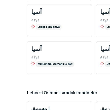
سيا
آسيا
asya
asya
Lugat-ı Ebuzziya
Lu
سیا
آسيا
asya
Asya
Mükemmel Osmanlı Lugatı
Os
Lehce-i Osmani sıradaki maddeler:
زمق
ازمسيمق