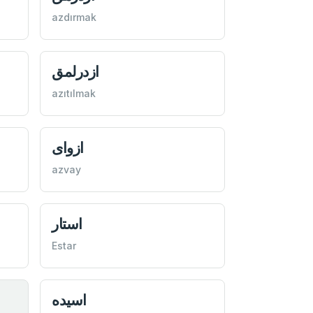
azdırmak
ازدرلمق
azıtılmak
ازوای
azvay
استار
Estar
اسيده