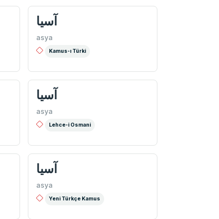
آسيا
asya
Kamus-ı Türki
آسيا
asya
Lehce-i Osmani
آسيا
asya
Yeni Türkçe Kamus