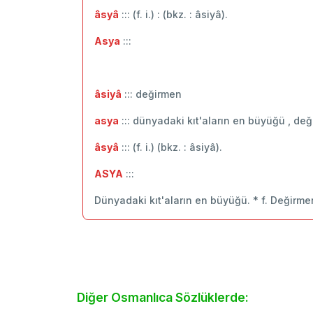
âsyâ
::: (f. i.) : (bkz. : âsiyâ).
Asya
:::
âsiyâ
::: değirmen
asya
::: dünyadaki kıt'aların en büyüğü , de
âsyâ
::: (f. i.) (bkz. : âsiyâ).
ASYA
:::
Dünyadaki kıt'aların en büyüğü. * f. Değirme
Diğer Osmanlıca Sözlüklerde: