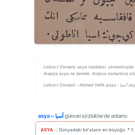
Lehce-i Osmani; asya maddesi. osmanlıcada a
Arapça asya ne demek. Arapça osmanlıca söz
Lehce-
asya ~ آسيا
güncel sözlüklerde anlamı:
ASYA
::: Dünyadaki kıt'aların en büyüğü. * f.