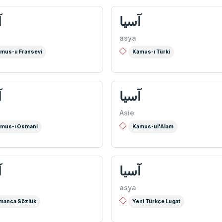
آسيا
آ
asya
mus-u Fransevi
Kamus-ı Türki
آسيا
آ
Asie
mus-ı Osmani
Kamus-ul'Alam
آسيا
آ
asya
manca Sözlük
Yeni Türkçe Lugat