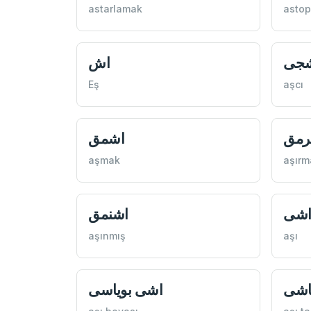
astarlamak
astop
جی
اش
Eş
aşcı
رمق
اشمق
aşmak
aşırm
شی
اشنمق
aşınmış
aşı
اشی
اشی بویاسی