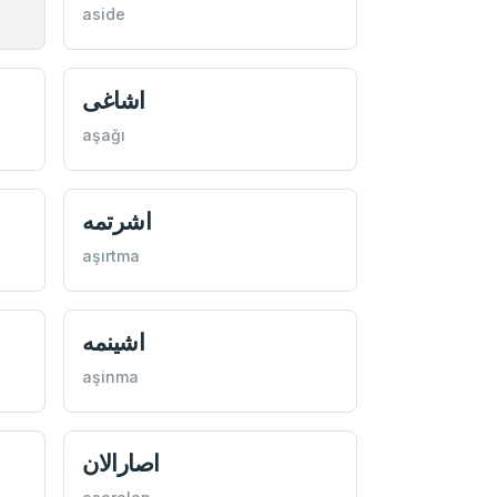
aside
اشاغی
aşağı
اشرتمه
aşırtma
اشينمه
aşinma
اصارالان