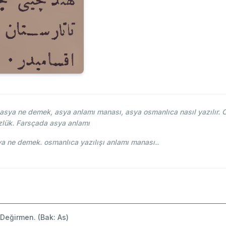
sya ne demek, asya anlamı manası, asya osmanlıca nasıl yazılır. O
lük. Farsçada asya anlamı
i Osmani - Ahmed Vefik paşa - آسيا asya ne demek. osmanlıca yazılışı anlamı manası..
 Değirmen. (Bak: As)