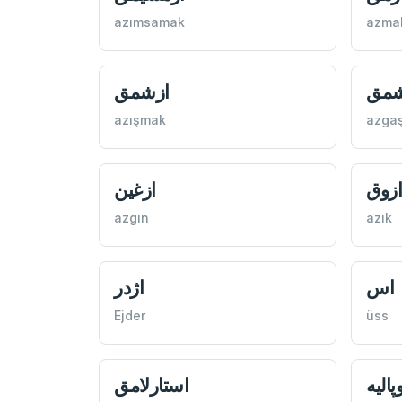
azımsamak
azma
شمق
ازشمق
azışmak
azga
زوق
ازغين
azgın
azık
اس
اژدر
Ejder
üss
پاليه
استارلامق